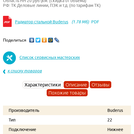
Область НН 20 руб.\км. (скидка от объема)
РФ: ТК Деловые линии, ПЭК и т.д. (по тарифам ТК)
Радиатор стальной Buderus
(1.78 Мб)
PDF
Поделиться
Список сервисных мастерских
к списку товаров
Характеристики
Описание
Отзывы
Похожие товары
Производитель
Buderus
Тип
22
Подключение
Нижнее