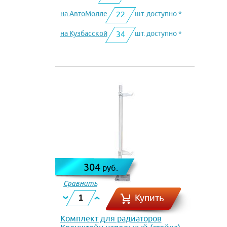
на АвтоМолле
шт. доступно *
22
на Кузбасской
шт. доступно *
34
304
руб.
Сравнить
Купить
Комплект для радиаторов