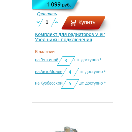
1 099
руб.
Сравнить
Купить
Комплект для радиаторов Vieir
Узел нижн. подключения
радиаторов прямой 1/2 х 3/4
VR308
В наличии
на Генкиной
шт. доступно *
3
на АвтоМолле
шт. доступно *
4
на Кузбасской
шт. доступно *
5