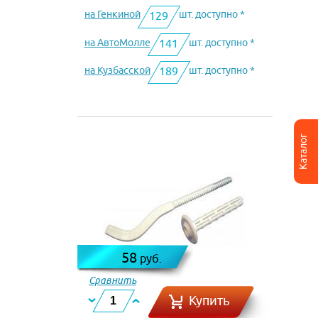
на Генкиной
шт. доступно *
129
на АвтоМолле
шт. доступно *
141
на Кузбасской
шт. доступно *
189
Каталог
58
руб.
Сравнить
Купить