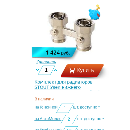
1 424
руб.
Сравнить
Купить
Комплект для радиаторов
STOUT Узел нижнего
подключения для 2х трубной
системы прямой 3/4 SVH 0002
В наличии
000020
на Генкиной
шт. доступно *
1
на АвтоМолле
шт. доступно *
2