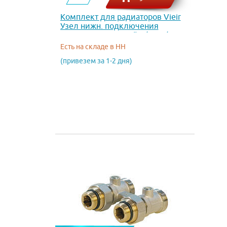
Комплект для радиаторов Vieir
Узел нижн. подключения
радиаторов угловой 1/2 х 3/4
VR309
Есть на складе в НН
(привезем за 1-2 дня)