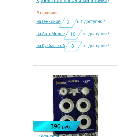
Кронштейн напольный (стойка)
В наличии
на Генкиной
шт. доступно *
2
на АвтоМолле
шт. доступно *
10
на Кузбасской
шт. доступно *
8
390
руб.
Сравнить