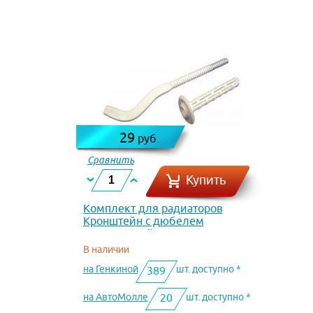
29
руб.
Сравнить
Купить
Комплект для радиаторов
Кронштейн с дюбелем
радиаторный 180
В наличии
на Генкиной
шт. доступно *
389
на АвтоМолле
шт. доступно *
20