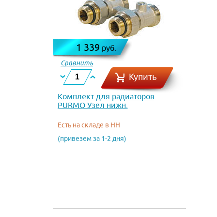
1 339
руб.
Сравнить
Купить
Комплект для радиаторов
PURMO Узел нижн.
подключения радиаторов MTВ
127 прямой 1/2 х 3/4
Есть на складе в НН
(привезем за 1-2 дня)