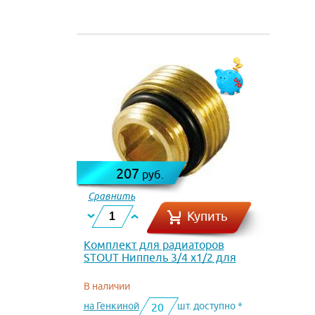
207
руб.
Сравнить
Купить
Комплект для радиаторов
STOUT Ниппель 3/4 х1/2 для
узла нижнего подключения SFT-
0049-000002
В наличии
на Генкиной
шт. доступно *
20