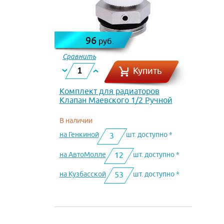
96
руб.
Сравнить
Купить
Комплект для радиаторов
Клапан Маевского 1/2 Ручной
В наличии
на Генкиной
шт. доступно *
3
на АвтоМолле
шт. доступно *
12
на Кузбасской
шт. доступно *
53