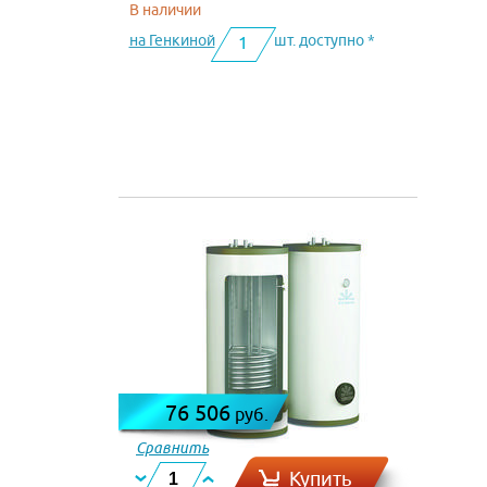
В наличии
на Генкиной
шт. доступно *
1
76 506
руб.
Сравнить
Купить