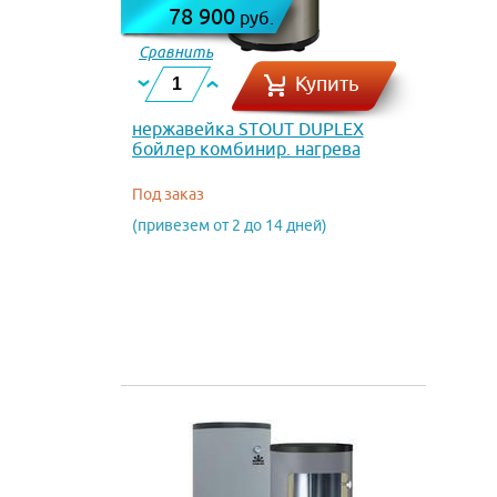
78 900
руб.
Сравнить
Купить
нержавейка STOUT DUPLEX
бойлер комбинир. нагрева
напол. 150 л, 32 кВт, ТЭН 3 кВт
Под заказ
(привезем от 2 до 14 дней)