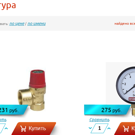
тура
по цене
по имени
найдено вс
вать:
/
231
275
руб.
руб.
ить
Сравнить
Купить
К