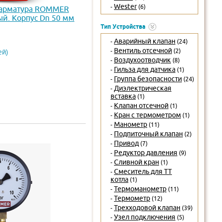
Wester
-
(6)
 арматура ROMMER
й. Корпус Dn 50 мм
.5 RIM-0010-500608
Тип Устройства
Аварийный клапан
-
(24)
Вентиль отсечной
-
(2)
ей)
Воздухоотводчик
-
(8)
Гильза для датчика
-
(1)
Группа безопасности
-
(24)
Диэлектрическая
-
вставка
(1)
Клапан отсечной
-
(1)
Кран с термометром
-
(1)
Манометр
-
(11)
Подпиточный клапан
-
(2)
Привод
-
(7)
Редуктор давления
-
(9)
Сливной кран
-
(1)
Смеситель для ТТ
-
котла
(1)
Термоманометр
-
(11)
Термометр
-
(12)
Трехходовой клапан
-
(39)
Узел подключения
-
(5)