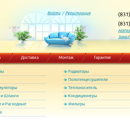
Войти
/
Регистрация
(831
(831
напи
Заказ
а
Доставка
Монтаж
Гарантия
лы
Радиаторы
Полотенцесушители
муляторы
Теплоноситель
и Шланги
Кондиционеры
т и Расходные
Фильтры
а