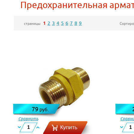
Предохранительная арма
1
2
3
4
5
6
7
8
9
Сортиро
страницы
79
руб.
Сравнить
Сравн
Купить