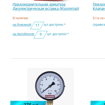
Предохранительная арматура
Предох
Диэлектрическая вставка (Изолятор)
Клапан
1/2" х 1/2" НАР-НАР
В наличии
Есть на
на Генкиной
шт. доступно *
(привез
17
на АвтоМолле
шт. доступно *
9
275