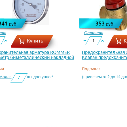
341
353
руб.
руб.
ить
Сравнить
Купить
К
хранительная арматура ROMMER
Предохранительная а
метр биметаллический накладной
Клапан предохраните
иной. Корпус Dn 63 мм, 0...120°С,
VR33FFK-6
04-630015
ии
Под заказ
оМолле
шт. доступно *
(привезем от 2 до 14 дн
7