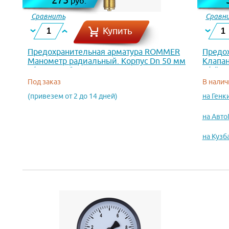
руб.
Сравнить
Сравн
Купить
Предохранительная арматура ROMMER
Предох
Манометр радиальный. Корпус Dn 50 мм
Клапа
1/4 , 0...10 бар, кл.2.5 RIM-0010-501008
1/2" B
Под заказ
В налич
(привезем от 2 до 14 дней)
на Генк
на Авт
на Кузб