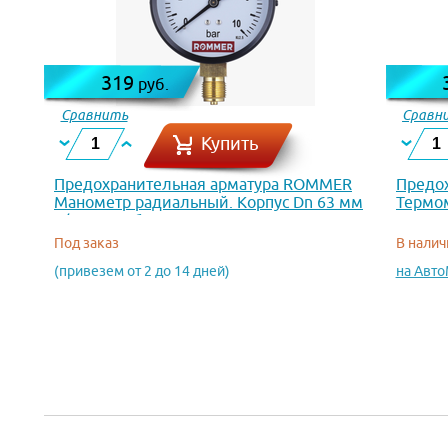
319
руб.
Сравнить
Сравн
Купить
Предохранительная арматура ROMMER
Предо
Манометр радиальный. Корпус Dn 63 мм
Термо
1/4 , 0...10 бар, кл.2.5 RIM-0010-631008
с пруж
RIM-00
Под заказ
В налич
(привезем от 2 до 14 дней)
на Авт