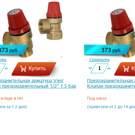
373
373
руб.
руб.
ить
Сравнить
Купить
К
ранительная арматура Vieir
Предохранительная а
 предохранительный 1/2" 1.5 бар
Клапан предохраните
MK-1.5
VR33FMK-3
 складе в НН
Под заказ
ем за 1-2 дня)
(привезем от 2 до 14 дн