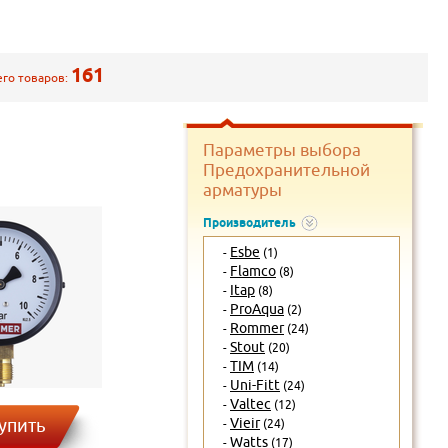
161
его товаров:
Параметры выбора
Предохранительной
арматуры
Производитель
Esbe
-
(1)
Flamco
-
(8)
Itap
-
(8)
ProAqua
-
(2)
Rommer
-
(24)
Stout
-
(20)
TIM
-
(14)
Uni-Fitt
-
(24)
Valtec
-
(12)
упить
Vieir
-
(24)
Watts
-
(17)