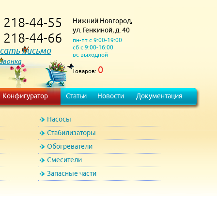
218-44-55
Нижний Новгород,
)
ул. Генкиной, д. 40
218-44-66
)
пн-пт с 9:00-19:00
сб с 9:00-16:00
сать письмо
вс выходной
 звонка
0
Товаров:
Конфигуратор
Статьи
Новости
Документация
Насосы
Стабилизаторы
Обогреватели
Смесители
Запасные части