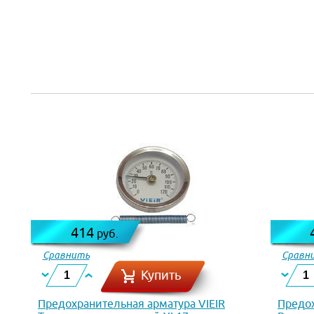
414
руб.
Сравнить
Сравн
Купить
Предохранительная арматура VIEIR
Предох