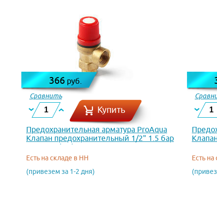
366
руб.
Сравнить
Сравн
Купить
Предохранительная арматура ProAqua
Предох
Клапан предохранительный 1/2" 1.5 бар
Клапан
SAV-M15(1.5)
VR33F
Есть на складе в НН
Есть на
(привезем за 1-2 дня)
(привез