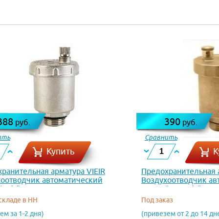
388
390
руб.
руб.
ить
Сравнить
Купить
К
ранительная арматура VIEIR
Предохранительная а
оотводчик автоматический
Воздухоотводчик ав
 1/2" PF500
прямой лат 1/2" PF5
 складе в НН
Под заказ
ем за 1-2 дня)
(привезем от 2 до 14 дн