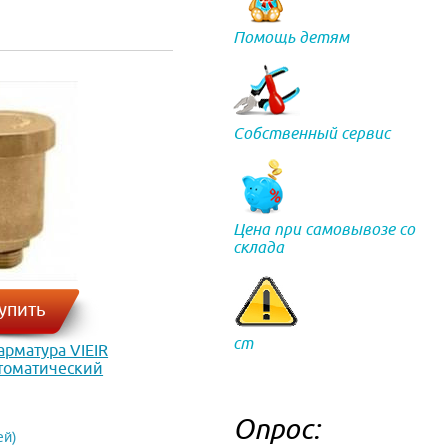
Помощь детям
Собственный сервис
Цена при самовывозе со
склада
упить
ст
рматура VIEIR
томатический
02
Опрос:
ей)