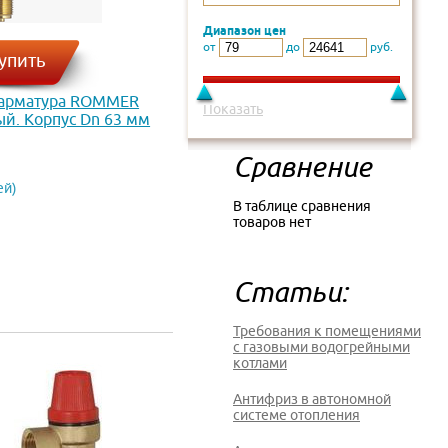
Диапазон цен
от
до
руб.
упить
 арматура ROMMER
Показать
й. Корпус Dn 63 мм
.5 RIM-0010-630608
Сравнение
ей)
В таблице сравнения
товаров нет
Статьи:
Требования к помещениями
с газовыми водогрейными
котлами
Антифриз в автономной
системе отопления