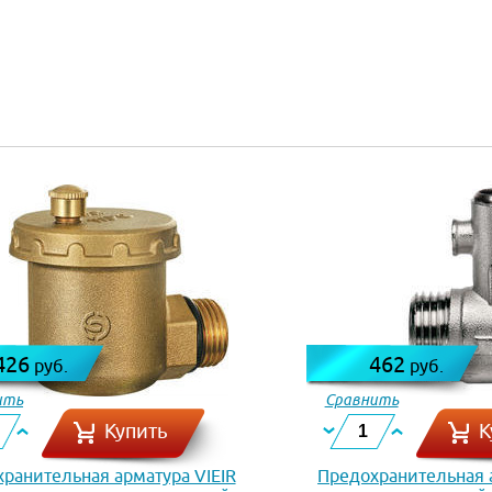
426
462
руб.
руб.
ить
Сравнить
Купить
К
ранительная арматура VIEIR
Предохранительная а