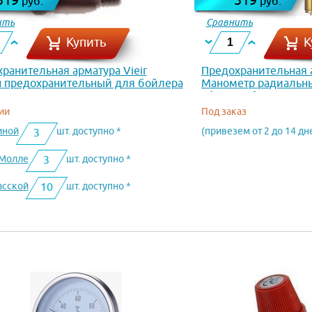
руб.
руб.
ить
Сравнить
Купить
К
ранительная арматура Vieir
Предохранительная
н предохранительный для бойлера
Манометр радиальны
L10
1/4 , 0...6 бар, кл.2
ии
Под заказ
иной
шт. доступно *
(привезем от 2 до 14 дн
3
оМолле
шт. доступно *
3
асской
шт. доступно *
10