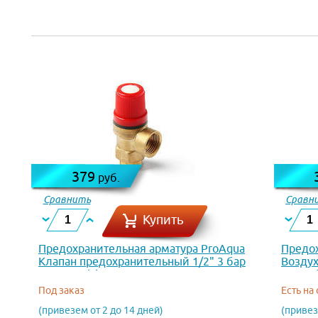
379
руб.
Сравнить
Сравн
Купить
Предохранительная арматура ProAqua
Предох
Клапан предохранительный 1/2" 3 бар
Воздух
SAV-M15(3)
прямой
Под заказ
Есть на
(привезем от 2 до 14 дней)
(привез