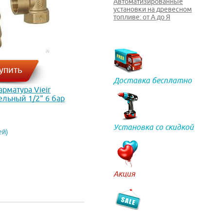
Автоматизированные
установки на древесном
топливе: от А до Я
упить
Доставка бесплатно
рматура Vieir
льный 1/2" 6 бар
Установка со скидкой
ей)
Акция