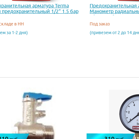
ранительная арматура Terma
Предохранительная
 предохранительный 1/2" 1.5 бар
Манометр радиальны
1/4 , 0...6 бар, кл.2
 складе в НН
Под заказ
ем за 1-2 дня)
(привезем от 2 до 14 дн
319
319