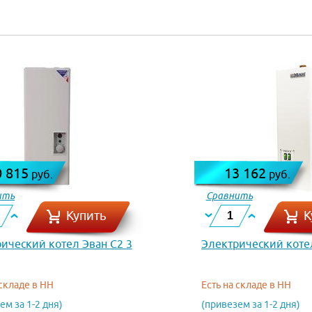
0 815
13 162
руб.
руб.
ить
Сравнить
Купить
К
ический котел Эван С2 3
Электрический котел
 складе в НН
Есть на складе в НН
ем за 1-2 дня)
(привезем за 1-2 дня)