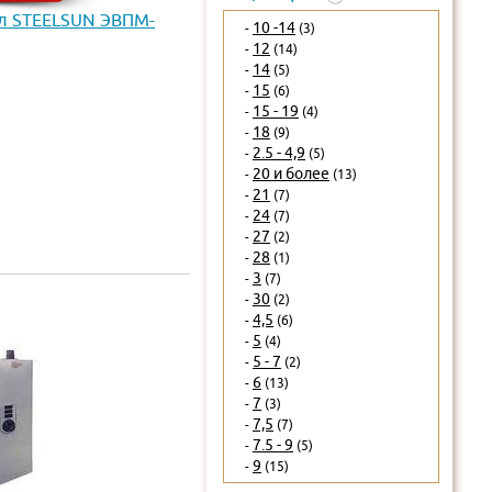
л STEELSUN ЭВПМ-
10 -14
-
(3)
12
-
(14)
14
-
(5)
15
-
(6)
15 - 19
-
(4)
18
-
(9)
2.5 - 4,9
-
(5)
20 и более
-
(13)
21
-
(7)
24
-
(7)
27
-
(2)
28
-
(1)
3
-
(7)
30
-
(2)
4,5
-
(6)
5
-
(4)
5 - 7
-
(2)
6
-
(13)
7
-
(3)
7,5
-
(7)
7.5 - 9
-
(5)
9
-
(15)