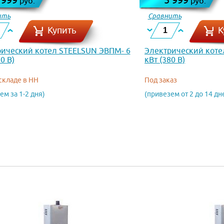
руб.
руб.
ить
Сравнить
Купить
К
ический котел STEELSUN ЭВПМ- 6
Электрический коте
0 В)
кВт (380 В)
 складе в НН
Под заказ
ем за 1-2 дня)
(привезем от 2 до 14 дн