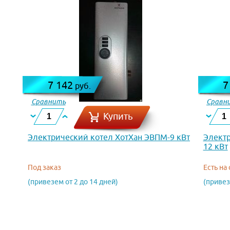
7 142
7
руб.
Сравнить
Сравн
Купить
Электрический котел ХотХан ЭВПМ-9 кВт
Элект
12 кВт
Под заказ
Есть на
(привезем от 2 до 14 дней)
(привез