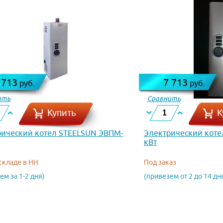
 713
7 713
руб.
руб.
ить
Сравнить
Купить
К
рический котел STEELSUN ЭВПМ-
Электрический коте
кВт
 складе в НН
Под заказ
ем за 1-2 дня)
(привезем от 2 до 14 дн