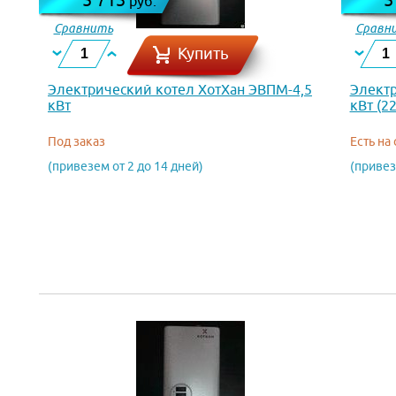
руб.
Сравнить
Сравн
Купить
Электрический котел ХотХан ЭВПМ-4,5
Электр
кВт
кВт (22
Под заказ
Есть на
(привезем от 2 до 14 дней)
(привез