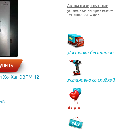
Автоматизированные
установки на древесном
топливе: от А до Я
Доставка бесплатно
упить
л ХотХан ЭВПМ-12
Установка со скидкой
ей)
Акция