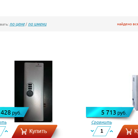
по цене
по имени
найдено вс
вать:
/
 428
5 713
руб.
руб.
ить
Сравнить
Купить
К