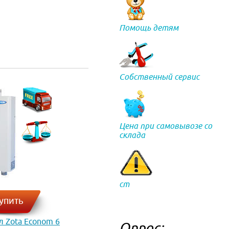
Помощь детям
Собственный сервис
Цена при самовывозе со
склада
ст
упить
л Zota Econom 6
Опрос: