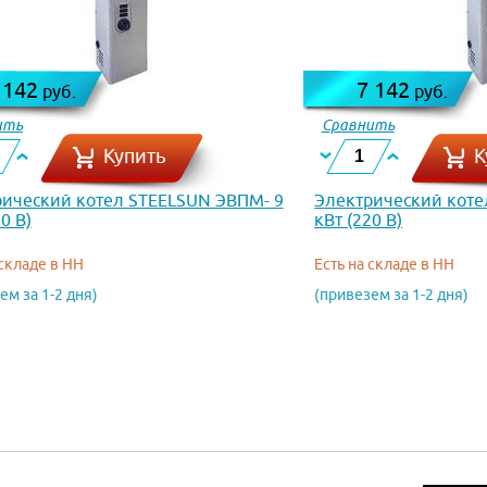
 142
7 142
руб.
руб.
ить
Сравнить
Купить
К
ический котел STEELSUN ЭВПМ- 9
Электрический коте
0 В)
кВт (220 В)
 складе в НН
Есть на складе в НН
ем за 1-2 дня)
(привезем за 1-2 дня)