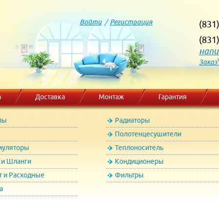
Войти
/
Регистрация
(831
(831
напи
Заказ
а
Доставка
Монтаж
Гарантия
лы
Радиаторы
Полотенцесушители
муляторы
Теплоноситель
и Шланги
Кондиционеры
т и Расходные
Фильтры
а