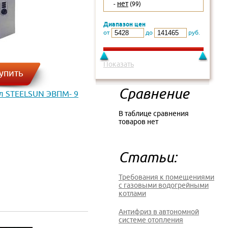
нет
-
(99)
Диапазон цен
от
до
руб.
Показать
упить
Сравнение
л STEELSUN ЭВПМ- 9
В таблице сравнения
товаров нет
Статьи:
Требования к помещениями
с газовыми водогрейными
котлами
Антифриз в автономной
системе отопления