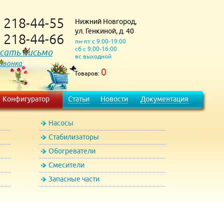
218-44-55
Нижний Новгород,
)
ул. Генкиной, д. 40
218-44-66
)
пн-пт с 9:00-19:00
сб с 9:00-16:00
сать письмо
вс выходной
 звонка
0
Товаров:
Конфигуратор
Статьи
Новости
Документация
Насосы
Стабилизаторы
Обогреватели
Смесители
Запасные части