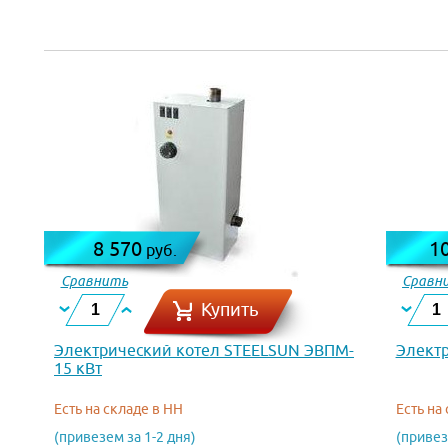
8 570
1
руб.
Сравнить
Сравн
Купить
Электрический котел STEELSUN ЭВПМ-
Электр
15 кВт
Есть на складе в НН
Есть на
(привезем за 1-2 дня)
(привез