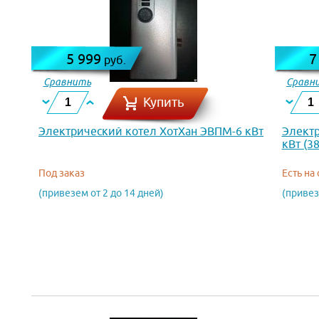
5 999
7
руб.
Сравнить
Сравн
Купить
Электрический котел ХотХан ЭВПМ-6 кВт
Электр
кВт (38
Под заказ
Есть на
(привезем от 2 до 14 дней)
(привез