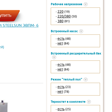
Рабочее напряжение
220
-
(19)
упить
220/380
-
(50)
380
-
(81)
л STEELSUN ЭВПМ- 6
Встроенный насос
есть
-
(48)
нет
-
(84)
ей)
Встроенный расширительный бак
есть
-
(48)
нет
-
(84)
Режим "теплый пол"
есть
-
(23)
нет
-
(78)
Термостат в комплекте
есть
-
(25)