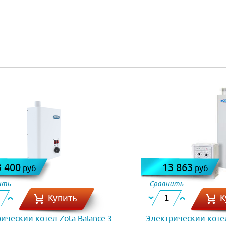
3 400
13 863
руб.
руб.
ить
Сравнить
Купить
К
ический котел Zota Balance 3
Электрический коте