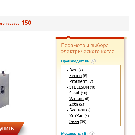
150
его товаров:
Параметры выбора
электрического котла
Производитель
Baxi
-
(7)
Ferroli
-
(8)
Protherm
-
(7)
STEELSUN
-
(10)
Stout
-
(10)
Vaillant
-
(8)
Zota
-
(53)
Бастион
-
(3)
ХотХан
-
(5)
Эван
-
(39)
упить
Мощность, кВт