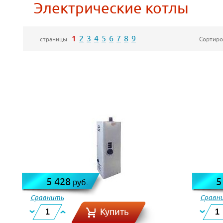
Электрические котлы
1
2
3
4
5
6
7
8
9
Сортиро
страницы
5 428
5
руб.
Сравнить
Сравн
Купить