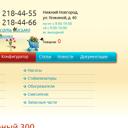
218-44-55
Нижний Новгород,
)
ул. Генкиной, д. 40
218-44-66
)
пн-пт с 9:00-19:00
сб с 9:00-16:00
сать письмо
вс выходной
 звонка
0
Товаров:
Конфигуратор
Статьи
Новости
Документация
Насосы
Стабилизаторы
Обогреватели
Смесители
Запасные части
рный 300