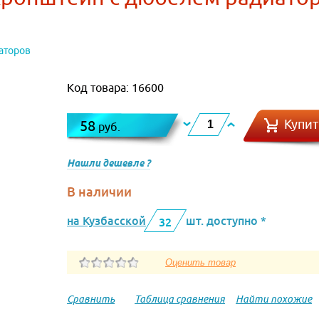
аторов
Код товара: 16600
Купит
58
руб.
Нашли дешевле ?
В наличии
на Кузбасской
шт. доступно *
32
Сравнить
Таблица сравнения
Найти похожие