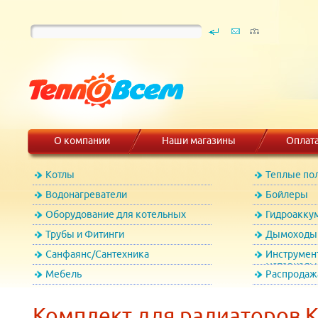
О компании
Наши магазины
Оплат
Котлы
Теплые по
Водонагреватели
Бойлеры
Оборудование для котельных
Гидроакку
Трубы и Фитинги
Дымоходы 
Санфаянс/Сантехника
Инструмен
материалы
Мебель
Распродаж
Комплект для радиаторов 