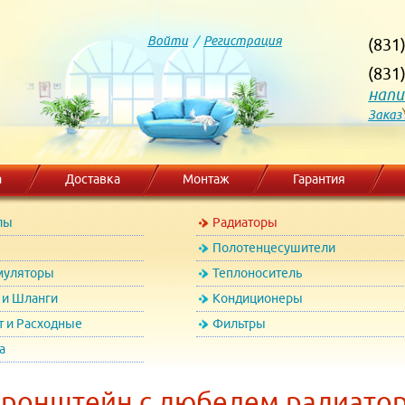
Войти
/
Регистрация
(831
(831
напи
Заказ
а
Доставка
Монтаж
Гарантия
лы
Радиаторы
Полотенцесушители
муляторы
Теплоноситель
и Шланги
Кондиционеры
т и Расходные
Фильтры
а
Кронштейн с дюбелем радиато