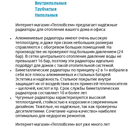
Внутрипольные
Трубчатые
Напольные
Интернет-магазин «ТеплоВсем» предлагает надёжные
радиаторы для отопления вашего дома и офиса:
Алюминиевые радиаторы имеют очень высокую
теплоотдачу, и даже при своих небольших размерах
справляются с обогревом больших помещений. На
производстве их проверяют под большим давлением (24
бар). В сетях центрального отопления давление воды не
превышает 16 бар, поэтому эти радиаторы идеально
подойдут для домов с такой отопительной системой.
Биметаллические радиаторы по принципу «2 в 1» вобрали в
себя все плюсы алюминиевых и стальных батарей.
Эстетика и надёжность. Стальное покрытие внутри
защищает их от воздействия всех примесей теплоносителя
– щелочей, кислот и пр. Срок службы биметаллических
радиаторов составляет 10 и более лет.
Чугунные радиаторы характеризуются высокой
теплоотдачей, стойкостью к коррозии и современным
дизайном. Тяжёлые, но надёжные, так как проверены
десятилетиями. Сочетание «цена-качество» наиболее
оптимально для недорогих ремонтов.
Интернет-магазин «ТеплоВсем» вот уже много лет