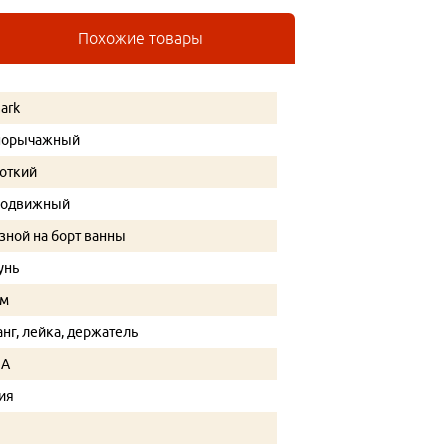
Похожие товары
ark
норычажный
откий
подвижный
зной на борт ванны
унь
ом
нг, лейка, держатель
NA
ия