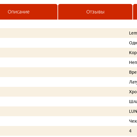
Описание
Отзывы
Lem
Од
Кор
Не
Вре
Лат
Хр
Шла
LU
Чех
4