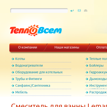
О компании
Наши магазины
Оплат
Котлы
Теплые по
Водонагреватели
Бойлеры
Оборудование для котельных
Гидроакку
Трубы и Фитинги
Дымоходы 
Санфаянс/Сантехника
Инструмен
материалы
Мебель
Распродаж
Смеситель для ванны Lema