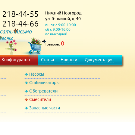
218-44-55
Нижний Новгород,
)
ул. Генкиной, д. 40
218-44-66
)
пн-пт с 9:00-19:00
сб с 9:00-16:00
сать письмо
вс выходной
 звонка
0
Товаров:
Конфигуратор
Статьи
Новости
Документация
Насосы
Стабилизаторы
Обогреватели
Смесители
Запасные части