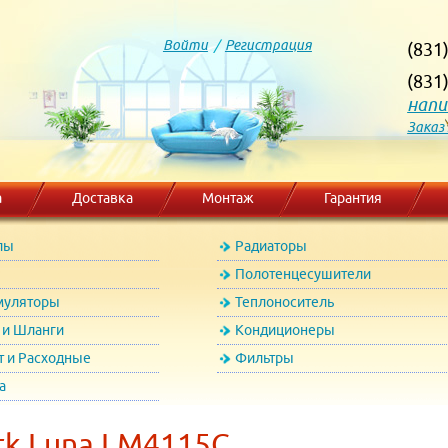
Войти
/
Регистрация
(831
(831
напи
Заказ
а
Доставка
Монтаж
Гарантия
лы
Радиаторы
Полотенцесушители
муляторы
Теплоноситель
и Шланги
Кондиционеры
т и Расходные
Фильтры
а
rk Luna LM4115C