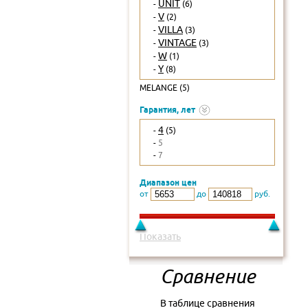
UNIT
-
(6)
V
-
(2)
VILLA
-
(3)
VINTAGE
-
(3)
W
-
(1)
Y
-
(8)
MELANGE (5)
Гарантия, лет
4
-
(5)
-
5
-
7
Диапазон цен
от
до
руб.
Показать
Сравнение
В таблице сравнения