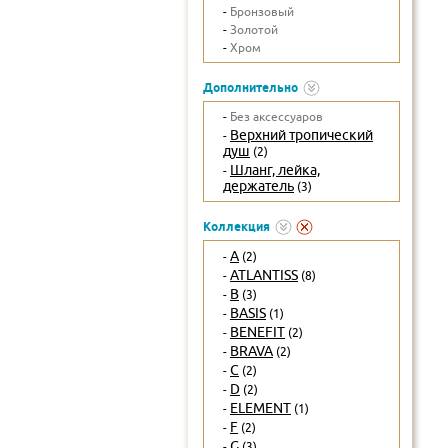
-
Бронзовый
-
Золотой
-
Хром
Дополнительно
-
Без аксессуаров
Верхний тропический
-
душ
(2)
Шланг, лейка,
-
держатель
(3)
Коллекция
A
-
(2)
ATLANTISS
-
(8)
B
-
(3)
BASIS
-
(1)
BENEFIT
-
(2)
BRAVA
-
(2)
C
-
(2)
D
-
(2)
ELEMENT
-
(1)
F
-
(2)
G
-
(3)