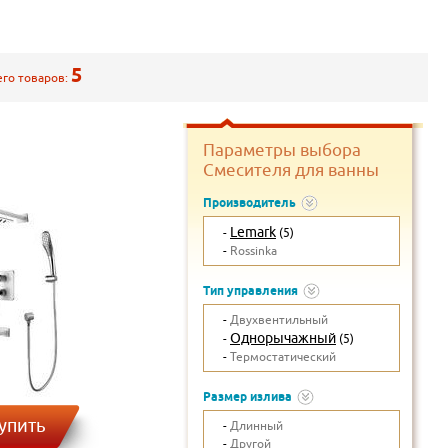
5
его товаров:
Параметры выбора
Смесителя для ванны
Производитель
Lemark
-
(5)
-
Rossinka
Тип управления
-
Двухвентильный
Однорычажный
-
(5)
-
Термостатический
Размер излива
упить
-
Длинный
-
Другой