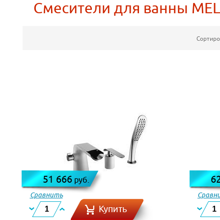
Смесители для ванны ME
Сортиро
51 666
6
руб.
Сравнить
Сравн
Купить