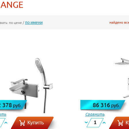
LANGE
по имени
найдено вс
вать:
по цене
/
2 378
86 316
руб.
руб.
ить
Сравнить
Купить
К