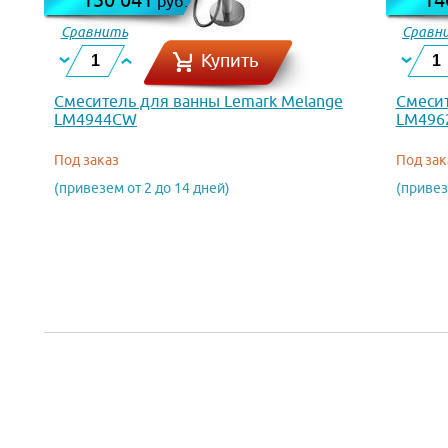
руб.
Сравнить
Сравн
Купить
Смеситель для ванны Lemark Melange
Смесит
LM4944CW
LM496
Под заказ
Под зак
(привезем от 2 до 14 дней)
(привез