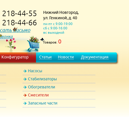
218-44-55
Нижний Новгород,
)
ул. Генкиной, д. 40
218-44-66
)
пн-пт с 9:00-19:00
сб с 9:00-16:00
сать письмо
вс выходной
 звонка
0
Товаров:
Конфигуратор
Статьи
Новости
Документация
Насосы
Стабилизаторы
Обогреватели
Смесители
Запасные части