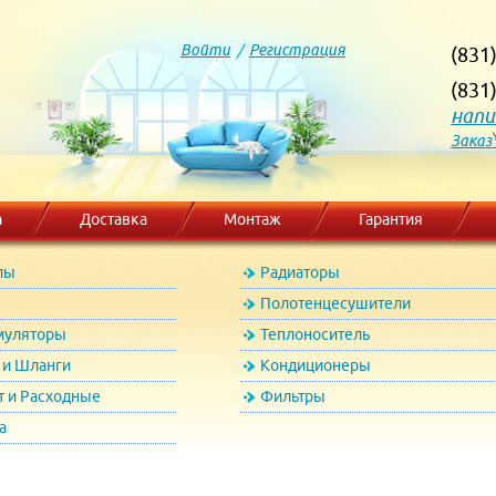
Войти
/
Регистрация
(831
(831
напи
Заказ
а
Доставка
Монтаж
Гарантия
лы
Радиаторы
Полотенцесушители
муляторы
Теплоноситель
и Шланги
Кондиционеры
т и Расходные
Фильтры
а