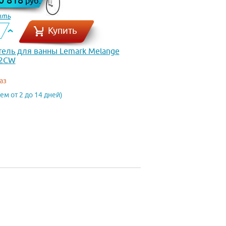
руб.
ить
Купить
ель для ванны Lemark Melange
2CW
аз
ем от 2 до 14 дней)