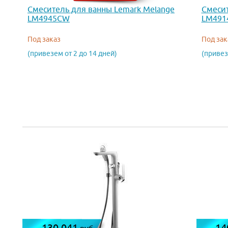
Смеситель для ванны Lemark Melange
Смесит
LM4945CW
LM491
Под заказ
Под зак
(привезем от 2 до 14 дней)
(привез
130 041
14