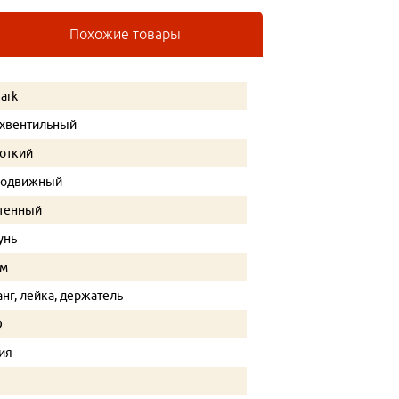
Похожие товары
ark
хвентильный
откий
подвижный
тенный
унь
ом
нг, лейка, держатель
O
ия