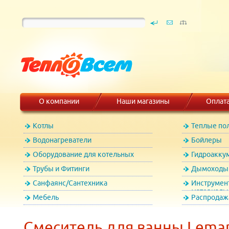
О компании
Наши магазины
Оплат
Котлы
Теплые по
Водонагреватели
Бойлеры
Оборудование для котельных
Гидроакку
Трубы и Фитинги
Дымоходы 
Санфаянс/Сантехника
Инструмен
материалы
Мебель
Распродаж
Смеситель для ванны Lema