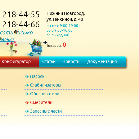
218-44-55
Нижний Новгород,
)
ул. Генкиной, д. 40
218-44-66
)
пн-пт с 9:00-19:00
сб с 9:00-16:00
сать письмо
вс выходной
 звонка
0
Товаров:
Конфигуратор
Статьи
Новости
Документация
Насосы
Стабилизаторы
Обогреватели
Смесители
Запасные части