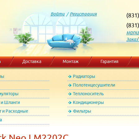
Войти
/
Регистрация
(831
(831
напи
Заказ
а
Доставка
Монтаж
Гарантия
лы
Радиаторы
Полотенцесушители
муляторы
Теплоноситель
и Шланги
Кондиционеры
т и Расходные
Фильтры
а
rk Neo LM2202C