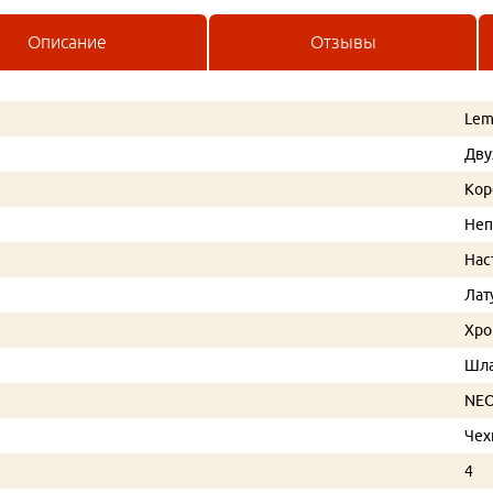
Описание
Отзывы
Lem
Дву
Кор
Не
Нас
Лат
Хр
Шла
NE
Чех
4