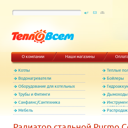
О компании
Наши магазины
Оплат
Котлы
Теплые по
Водонагреватели
Бойлеры
Оборудование для котельных
Гидроакку
Трубы и Фитинги
Дымоходы 
Санфаянс/Сантехника
Инструмен
материалы
Мебель
Распродаж
Радиатор стальной Purmo C