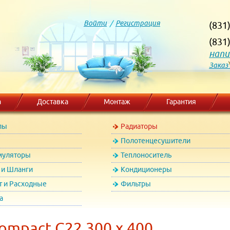
Войти
/
Регистрация
(831
(831
напи
Заказ
а
Доставка
Монтаж
Гарантия
лы
Радиаторы
Полотенцесушители
муляторы
Теплоноситель
и Шланги
Кондиционеры
т и Расходные
Фильтры
а
ompact C22 300 x 400