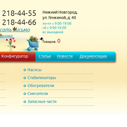
218-44-55
Нижний Новгород,
)
ул. Генкиной, д. 40
218-44-66
)
пн-пт с 9:00-19:00
сб с 9:00-16:00
сать письмо
вс выходной
 звонка
0
Товаров:
Конфигуратор
Статьи
Новости
Документация
Насосы
Стабилизаторы
Обогреватели
Смесители
Запасные части