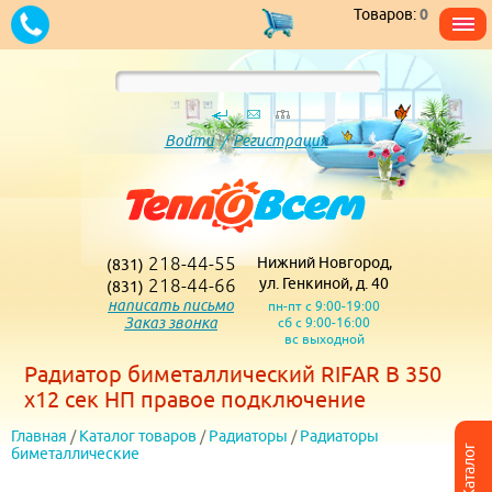
Товаров:
0
Войти
/
Регистрация
218-44-55
Нижний Новгород,
(831)
218-44-66
ул. Генкиной, д. 40
(831)
написать письмо
пн-пт с 9:00-19:00
Заказ звонка
сб с 9:00-16:00
вс выходной
Радиатор биметаллический RIFAR B 350
х12 сек НП правое подключение
Главная
/
Каталог товаров
/
Радиаторы
/
Радиаторы
Каталог
биметаллические