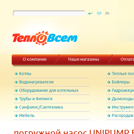
О компании
Наши магазины
Оплат
Котлы
Теплые по
Водонагреватели
Бойлеры
Оборудование для котельных
Гидроакку
Трубы и Фитинги
Дымоходы 
Санфаянс/Сантехника
Инструмен
материалы
Мебель
Распродаж
погружной насос UNIPUMP E