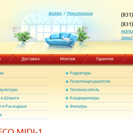
Войти
/
Регистрация
(831
(831
напи
Заказ
а
Доставка
Монтаж
Гарантия
лы
Радиаторы
Полотенцесушители
муляторы
Теплоноситель
и Шланги
Кондиционеры
т и Расходные
Фильтры
а
CO MIDI-1