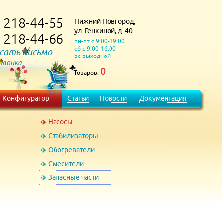
218-44-55
Нижний Новгород,
)
ул. Генкиной, д. 40
218-44-66
)
пн-пт с 9:00-19:00
сб с 9:00-16:00
сать письмо
вс выходной
 звонка
0
Товаров:
Конфигуратор
Статьи
Новости
Документация
Насосы
Стабилизаторы
Обогреватели
Смесители
Запасные части