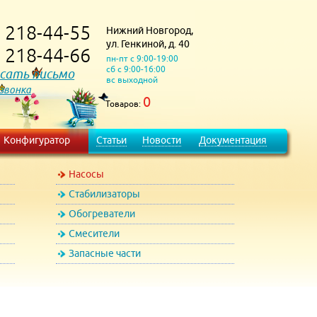
218-44-55
Нижний Новгород,
)
ул. Генкиной, д. 40
218-44-66
)
пн-пт с 9:00-19:00
сб с 9:00-16:00
сать письмо
вс выходной
 звонка
0
Товаров:
Конфигуратор
Статьи
Новости
Документация
Насосы
Стабилизаторы
Обогреватели
Смесители
Запасные части