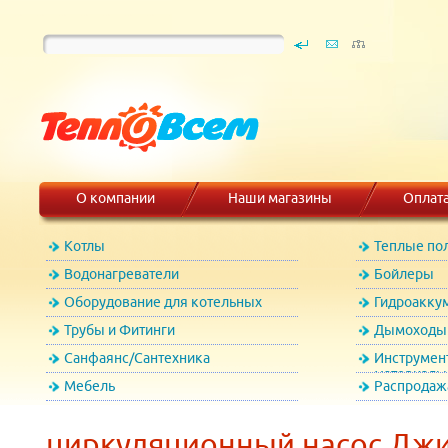
О компании
Наши магазины
Оплат
Котлы
Теплые по
Водонагреватели
Бойлеры
Оборудование для котельных
Гидроакку
Трубы и Фитинги
Дымоходы 
Санфаянс/Сантехника
Инструмен
материалы
Мебель
Распродаж
циркуляционный насос Джи