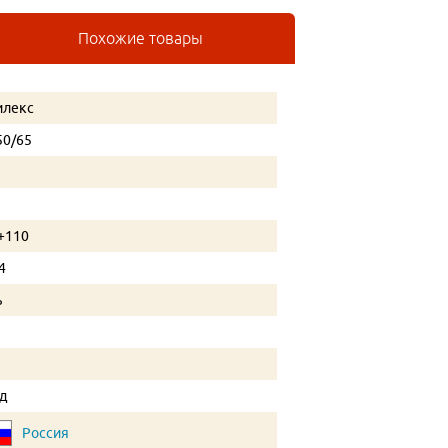
Похожие товары
лекс
50/65
 +110
4
ь
од
Россия