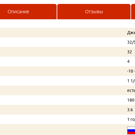
Описание
Отзывы
Джи
32/
32
4
-10
1 1/
ест
180
3.6
1 г