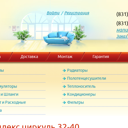
Войти
/
Регистрация
(831
(831
напи
Заказ
а
Доставка
Монтаж
Гарантия
лы
Радиаторы
Полотенцесушители
муляторы
Теплоноситель
и Шланги
Кондиционеры
т и Расходные
Фильтры
а
лекс циркуль 32-40