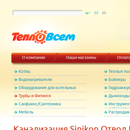
О компании
Наши магазины
Оплат
Котлы
Теплые по
Водонагреватели
Бойлеры
Оборудование для котельных
Гидроакку
Трубы и Фитинги
Дымоходы 
Санфаянс/Сантехника
Инструмен
материалы
Мебель
Распродаж
Канализация Sinikon Отвод П