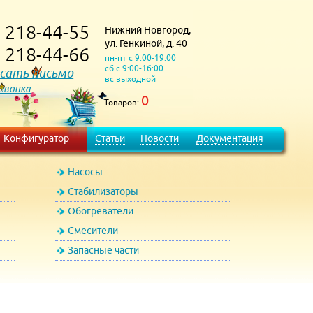
218-44-55
Нижний Новгород,
)
ул. Генкиной, д. 40
218-44-66
)
пн-пт с 9:00-19:00
сб с 9:00-16:00
сать письмо
вс выходной
 звонка
0
Товаров:
Конфигуратор
Статьи
Новости
Документация
Насосы
Стабилизаторы
Обогреватели
Смесители
Запасные части