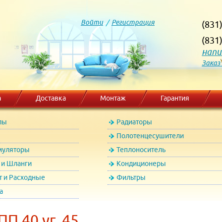
Войти
/
Регистрация
(831
(831
напи
Заказ
а
Доставка
Монтаж
Гарантия
лы
Радиаторы
Полотенцесушители
муляторы
Теплоноситель
и Шланги
Кондиционеры
т и Расходные
Фильтры
а
П 40 уг. 45