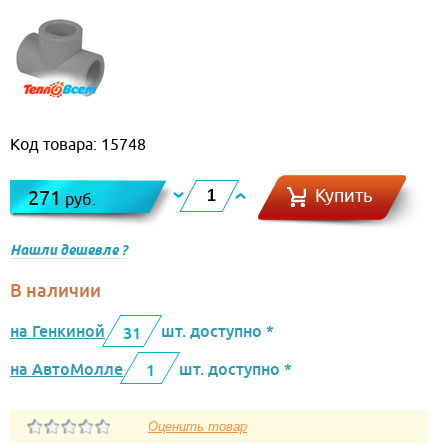
Код товара: 15748
Купить
271
руб.
Нашли дешевле ?
В наличии
на Генкиной
шт. доступно *
31
на АвтоМолле
шт. доступно *
1