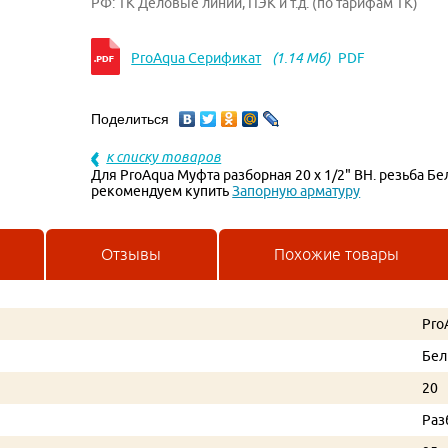
РФ: ТК Деловые линии, ПЭК и т.д. (по тарифам ТК)
ProAqua Серификат
(1.14 Мб)
PDF
Поделиться
к списку товаров
Для ProAqua Муфта разборная 20 х 1/2" ВН. резьба Бе
рекомендуем купить
Запорную арматуру
Отзывы
Похожие товары
Pro
Бе
20
Раз