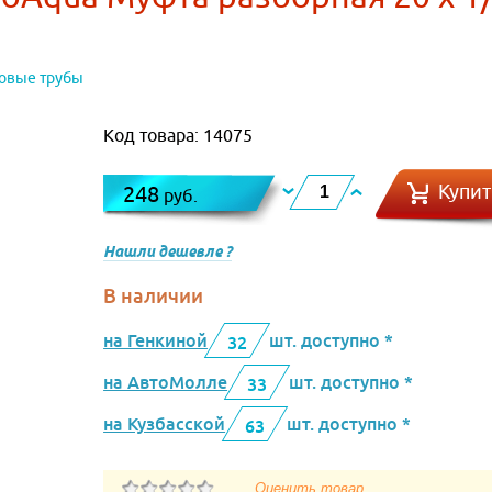
овые трубы
Код товара: 14075
Купит
248
руб.
Нашли дешевле ?
В наличии
на Генкиной
шт. доступно *
32
на АвтоМолле
шт. доступно *
33
на Кузбасской
шт. доступно *
63