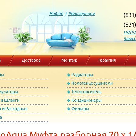
Войти
/
Регистрация
(831
(831
напи
Заказ
а
Доставка
Монтаж
Гарантия
лы
Радиаторы
Полотенцесушители
муляторы
Теплоноситель
и Шланги
Кондиционеры
т и Расходные
Фильтры
а
oAqua Муфта разборная 20 х 1/