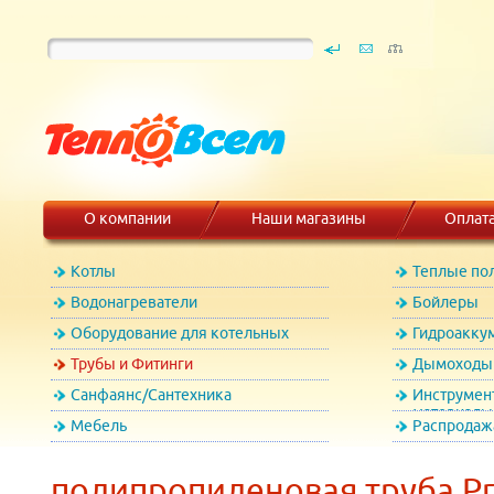
О компании
Наши магазины
Оплат
Котлы
Теплые по
Водонагреватели
Бойлеры
Оборудование для котельных
Гидроакку
Трубы и Фитинги
Дымоходы 
Санфаянс/Сантехника
Инструмен
материалы
Мебель
Распродаж
полипропиленовая труба Pr