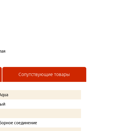
лая
Сопутствующие товары
Aqua
лый
борное соединение