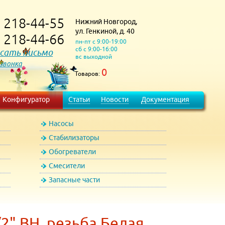
218-44-55
Нижний Новгород,
)
ул. Генкиной, д. 40
218-44-66
)
пн-пт с 9:00-19:00
сб с 9:00-16:00
сать письмо
вс выходной
 звонка
0
Товаров:
Конфигуратор
Статьи
Новости
Документация
Насосы
Стабилизаторы
Обогреватели
Смесители
Запасные части
2" ВН. резьба Белая