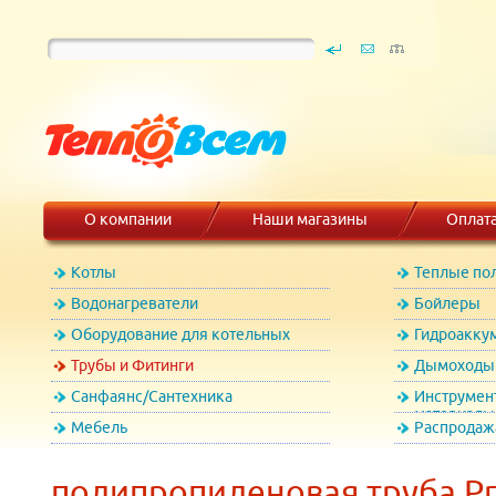
О компании
Наши магазины
Оплат
Котлы
Теплые по
Водонагреватели
Бойлеры
Оборудование для котельных
Гидроакку
Трубы и Фитинги
Дымоходы 
Санфаянс/Сантехника
Инструмен
материалы
Мебель
Распродаж
полипропиленовая труба Pr