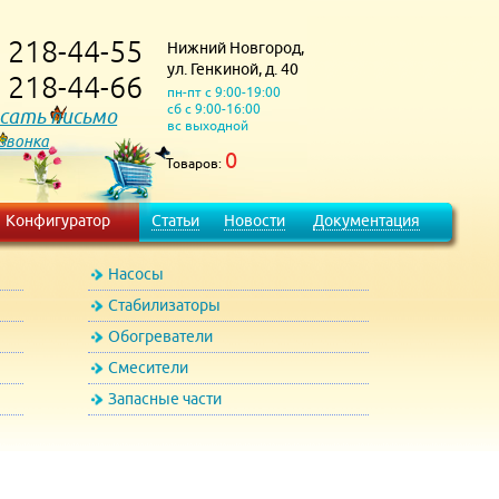
218-44-55
Нижний Новгород,
)
ул. Генкиной, д. 40
218-44-66
)
пн-пт с 9:00-19:00
сб с 9:00-16:00
сать письмо
вс выходной
 звонка
0
Товаров:
Конфигуратор
Статьи
Новости
Документация
Насосы
Стабилизаторы
Обогреватели
Смесители
Запасные части