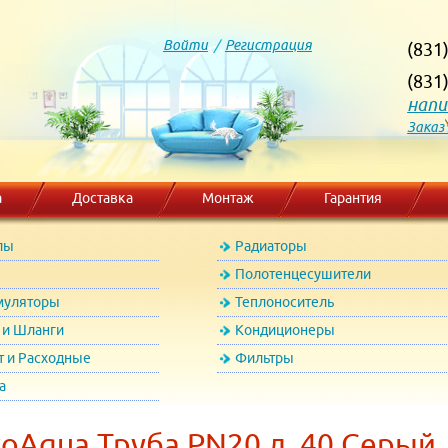
Войти
/
Регистрация
(831
(831
напи
Заказ
а
Доставка
Монтаж
Гарантия
лы
Радиаторы
Полотенцесушители
муляторы
Теплоноситель
и Шланги
Кондиционеры
т и Расходные
Фильтры
а
oAqua Труба PN20 д. 40 Серый