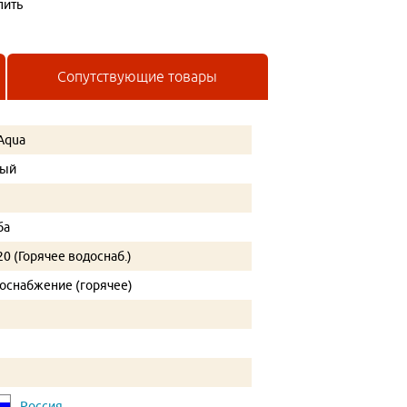
пить
Сопутствующие товары
Aqua
рый
ба
20 (Горячее водоснаб.)
оснабжение (горячее)
Россия