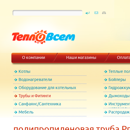
О компании
Наши магазины
Оплат
Котлы
Теплые по
Водонагреватели
Бойлеры
Оборудование для котельных
Гидроакку
Трубы и Фитинги
Дымоходы 
Санфаянс/Сантехника
Инструмен
материалы
Мебель
Распродаж
полипропиленовая труба Pr