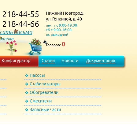
218-44-55
Нижний Новгород,
)
ул. Генкиной, д. 40
218-44-66
)
пн-пт с 9:00-19:00
сб с 9:00-16:00
сать письмо
вс выходной
 звонка
0
Товаров:
Конфигуратор
Статьи
Новости
Документация
Насосы
Стабилизаторы
Обогреватели
Смесители
Запасные части