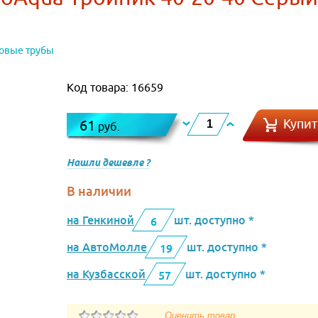
овые трубы
Код товара: 16659
Купит
61
руб.
Нашли дешевле ?
В наличии
на Генкиной
шт. доступно *
6
на АвтоМолле
шт. доступно *
19
на Кузбасской
шт. доступно *
57