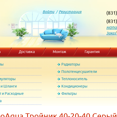
Войти
/
Регистрация
(831
(831
напи
Заказ
а
Доставка
Монтаж
Гарантия
лы
Радиаторы
Полотенцесушители
муляторы
Теплоноситель
и Шланги
Кондиционеры
т и Расходные
Фильтры
а
oAqua Тройник 40-20-40 Серый