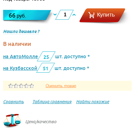
Купить
66
руб.
Нашли дешевле ?
В наличии
на АвтоМолле
шт. доступно *
25
на Кузбасской
шт. доступно *
51
Сравнить
Таблица сравнения
Найти похожие
Цена/качество