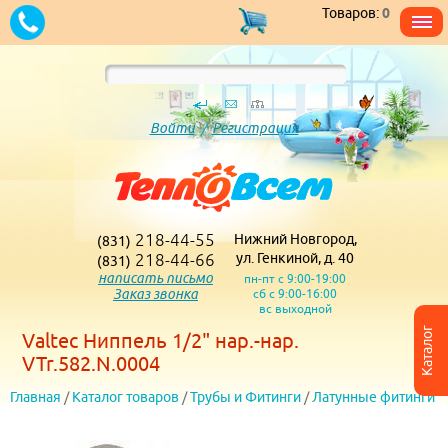
Товаров:
0
Войти
/
Регистрация
218-44-55
Нижний Новгород,
(831)
218-44-66
ул. Генкиной, д. 40
(831)
написать письмо
пн-пт с 9:00-19:00
Заказ звонка
сб с 9:00-16:00
вс выходной
Каталог
Valtec Ниппель 1/2" нар.-нар.
VTr.582.N.0004
Главная
/
Каталог товаров
/
Трубы и Фитинги
/
Латунные фитинги