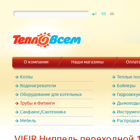
О компании
Наши магазины
Оплат
Котлы
Теплые по
Водонагреватели
Бойлеры
Оборудование для котельных
Гидроакку
Трубы и Фитинги
Дымоходы 
Санфаянс/Сантехника
Инструмен
материалы
Мебель
Распродаж
VIEIR Ниппель переходной 1