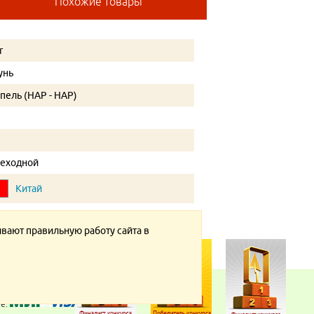
Похожие товары
r
унь
пель (НАР - НАР)
"
"
еходной
Китай
ивают правильную работу сайта в
те: