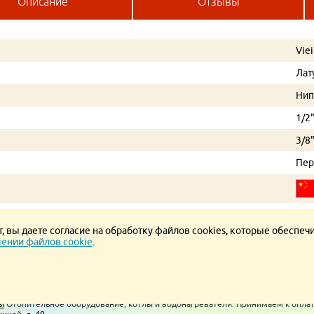
Описание
Отзывы
Viei
Лат
Нип
1/2
3/8
Пер
 вы даете согласие на обработку файлов cookies, которые обеспеч
ении файлов cookie
.
ние.
Политика конфиденциальности.
Политика в отношении обработки ПД
ы
Отопительное оборудование, котлы и водонагреватели. Принимаем к опла