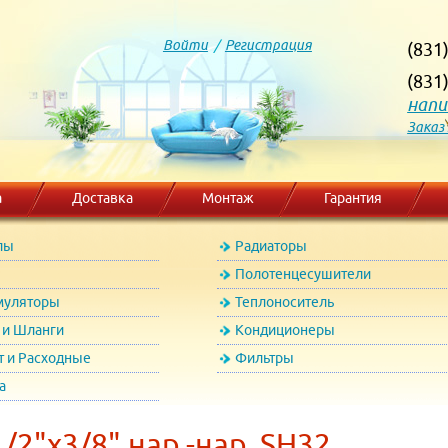
Войти
/
Регистрация
(831
(831
напи
Заказ
а
Доставка
Монтаж
Гарантия
лы
Радиаторы
Полотенцесушители
муляторы
Теплоноситель
и Шланги
Кондиционеры
т и Расходные
Фильтры
а
/2"х3/8" нар.-нар. SH32