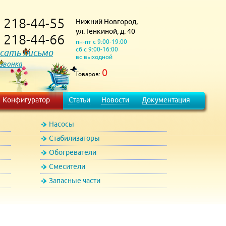
218-44-55
Нижний Новгород,
)
ул. Генкиной, д. 40
218-44-66
)
пн-пт с 9:00-19:00
сб с 9:00-16:00
сать письмо
вс выходной
 звонка
0
Товаров:
Конфигуратор
Статьи
Новости
Документация
Насосы
Стабилизаторы
Обогреватели
Смесители
Запасные части