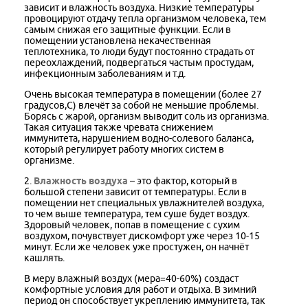
зависит и влажность воздуха. Низкие температуры
провоцируют отдачу тепла организмом человека, тем
самым снижая его защитные функции. Если в
помещении установлена некачественная
теплотехника, то люди будут постоянно страдать от
переохлаждений, подвергаться частым простудам,
инфекционным заболеваниям и т.д.
Очень высокая температура в помещении (более 27
градусов,C) влечёт за собой не меньшие проблемы.
Борясь с жарой, организм выводит соль из организма.
Такая ситуация также чревата снижением
иммунитета, нарушением водно-солевого баланса,
который регулирует работу многих систем в
организме.
2.
Влажность воздуха
– это фактор, который в
большой степени зависит от температуры. Если в
помещении нет специальных увлажнителей воздуха,
то чем выше температура, тем суше будет воздух.
Здоровый человек, попав в помещение с сухим
воздухом, почувствует дискомфорт уже через 10-15
минут. Если же человек уже простужен, он начнёт
кашлять.
В меру влажный воздух (мера=40-60%) создаст
комфортные условия для работ и отдыха. В зимний
период он способствует укреплению иммунитета, так