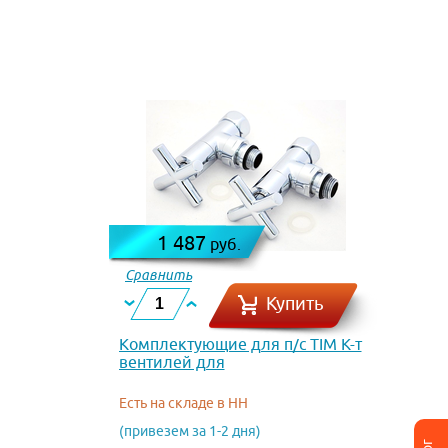
1 487
руб.
Сравнить
Купить
Комплектующие для п/с TIM К-т
вентилей для
полотенцесушителя нар.-вн.
КРЕСТ 1/2 х 3/4
Есть на складе в НН
(привезем за 1-2 дня)