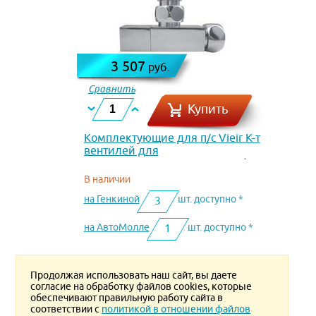
3 507
руб.
Сравнить
Купить
Комплектующие для п/с Vieir К-т
вентилей для
полотенцесушителя нар.-вн.1/2 х
3/4 VR2034B
В наличии
на Генкиной
шт. доступно *
3
на АвтоМолле
шт. доступно *
1
Продолжая использовать наш сайт, вы даете
согласие на обработку файлов cookies, которые
обеспечивают правильную работу сайта в
соответствии с
политикой в отношении файлов