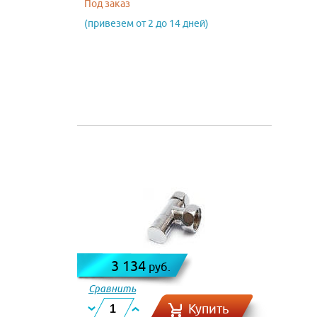
1 VR2035B
Под заказ
(привезем от 2 до 14 дней)
3 134
руб.
Сравнить
Купить