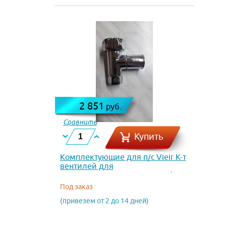
2 851
руб.
Сравнить
Купить
Комплектующие для п/с Vieir К-т
вентилей для
полотенцесушителя вн.-вн.1/2 х
1 VR2035D
Под заказ
(привезем от 2 до 14 дней)