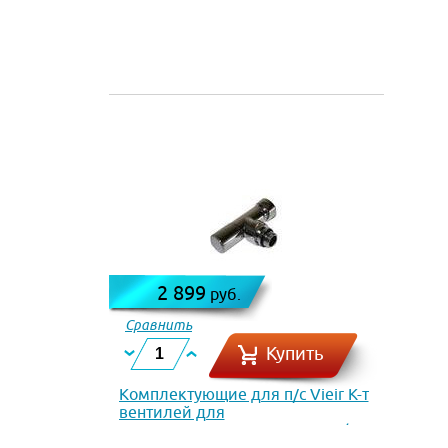
2 899
руб.
Сравнить
Купить
Комплектующие для п/с Vieir К-т
вентилей для
полотенцесушителя нар.-вн.1/2 х