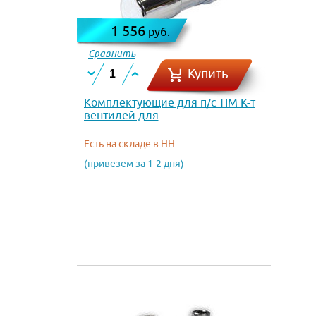
1 556
руб.
Сравнить
Купить
Комплектующие для п/с TIM К-т
вентилей для
полотенцесушителя вн.-вн. 1 х
1/2
Есть на складе в НН
(привезем за 1-2 дня)