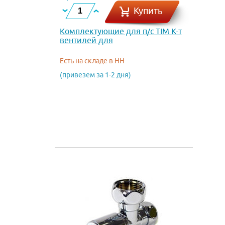
Купить
Комплектующие для п/с TIM К-т
вентилей для
полотенцесушителя нар.-вн.
КРУГ 1/2 х 3/4
Есть на складе в НН
(привезем за 1-2 дня)