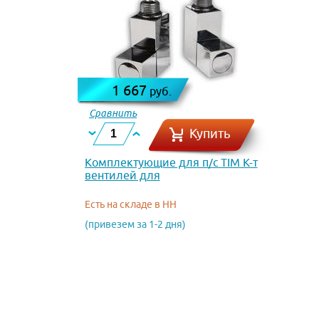
1 667
руб.
Сравнить
Купить
Комплектующие для п/с TIM К-т
вентилей для
полотенцесушителя нар.-вн.
КВАДРАТ 1/2 х 3/4
Есть на складе в НН
(привезем за 1-2 дня)