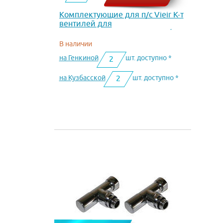
Комплектующие для п/с Vieir К-т
вентилей для
полотенцесушителя вн.-вн. 3/4 х
1 VR2045
В наличии
на Генкиной
шт. доступно *
2
на Кузбасской
шт. доступно *
2