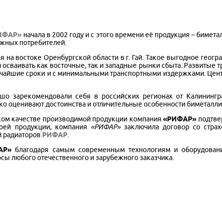
ИФАР»
начала в 2002 году и с этого времени её продукция – биме
ежных потребителей.
я на востоке Оренбургской области в г. Гай. Такое выгодное геог
 осваивать как восточные, так и западные рынки сбыта. Развитые 
атчайшие сроки и с минимальными транспортными издержками. Це
о зарекомендовали себя в российских регионах от Калинингра
ко оценивают достоинства и отличительные особенности биметалл
ком качестве производимой продукции компания
«РИФАР»
подтве
воей продукции, компания
«РИФАР»
заключила договор со страх
й радиаторов
РИФАР
.
АР»
благодаря самым современным технологиям и оборудовани
осы любого отечественного и зарубежного заказчика.