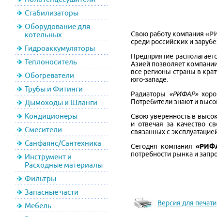
Стабилизаторы
Оборудование для
Свою работу компания
«Р
котельных
среди российских и заруб
Гидроаккумуляторы
Предприятие располагаетс
Теплоноситель
Азией позволяет компании
все регионы страны в кр
Обогреватели
юго-западе.
Трубы и Фитинги
Радиаторы
«РИФАР»
хорош
Потребители знают и высо
Дымоходы и Шланги
Кондиционеры
Свою уверенность в высо
и отвечая за качество с
Смесители
связанных с эксплуатацие
Санфаянс/Сантехника
Сегодня компания
«РИФ
потребности рынка и запр
Инструмент и
Расходные материалы
Фильтры
Запасные части
Версия для печати
Мебель