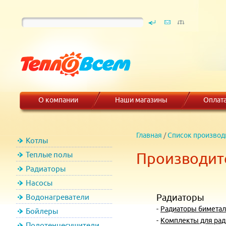
О компании
Наши магазины
Оплат
Главная
/
Список производ
Котлы
Производите
Теплые полы
Радиаторы
Насосы
Радиаторы
Водонагреватели
-
Радиаторы биметал
Бойлеры
-
Комплекты для рад
Полотенцесушители