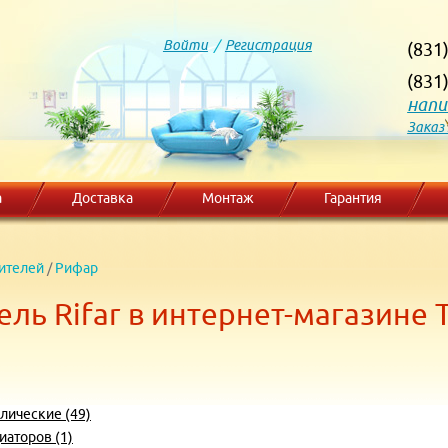
Войти
/
Регистрация
(831
(831
напи
Заказ
а
Доставка
Монтаж
Гарантия
ителей
/
Рифар
ль Rifar в интернет-магазине
лические (49)
иаторов (1)