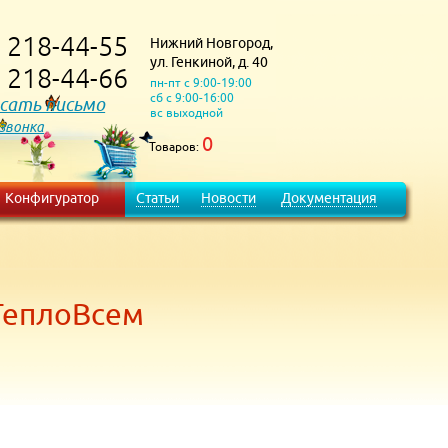
218-44-55
Нижний Новгород,
)
ул. Генкиной, д. 40
218-44-66
)
пн-пт с 9:00-19:00
сб с 9:00-16:00
сать письмо
вс выходной
 звонка
0
Товаров:
Конфигуратор
Статьи
Новости
Документация
 ТеплоВсем