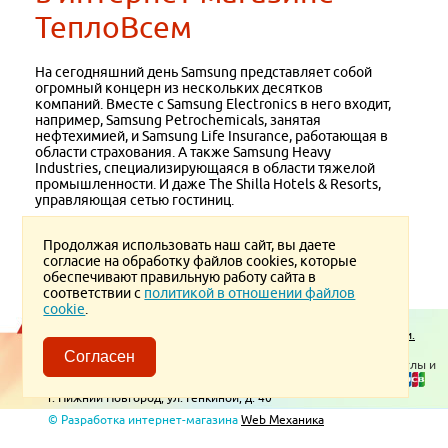
ТеплоВсем
На сегодняшний день Samsung представляет собой
огромный концерн из нескольких десятков
компаний. Вместе с Samsung Electronics в него входит,
например, Samsung Petrochemicals, занятая
нефтехимией, и Samsung Life Insurance, работающая в
области страхования. А также Samsung Heavy
Industries, специализирующаяся в области тяжелой
промышленности. И даже The Shilla Hotels & Resorts,
управляющая сетью гостиниц.
Продолжая использовать наш сайт, вы даете
согласие на обработку файлов cookies, которые
Версия для печати
обеспечивают правильную работу сайта в
соответствии с
политикой в отношении файлов
cookie
.
Пользовательское соглашение.
Политика конфиденциальности.
Политика в отношении обработки ПД
Согласен
© 2026 ТеплоВсем
Контакты
Отопительное оборудование, котлы и
водонагреватели. Принимаем к оплате:
г. Нижний Новгород, ул. Генкиной, д. 40
© Разработка интернет-магазина
Web Механика