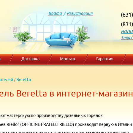
Войти
/
Регистрация
(831
(831
напи
Заказ
а
Доставка
Монтаж
Гарантия
ителей
/
Beretta
ль Beretta в интернет-магази
здают мастерскую по производству дизельных горелок.
тьев Riello" (OFFICINE FRATELLI RIELLO) производят первую в Италии