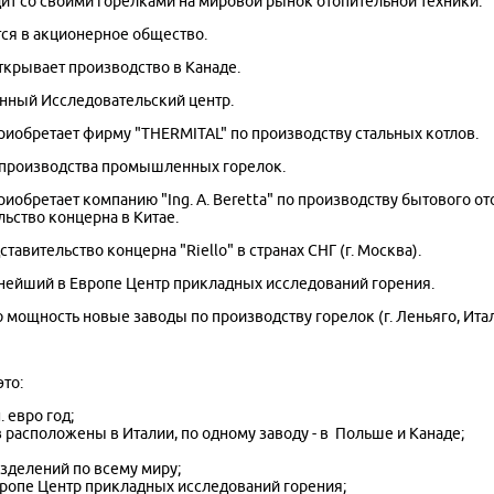
дит со своими горелками на мировой рынок отопительной техники.
ется в акционерное общество.
 открывает производство в Канаде.
венный Исследовательский центр.
" приобретает фирму "THERMITAL" по производству стальных котлов.
го производства промышленных горелок.
 приобретает компанию "Ing. A. Beretta" по производству бытового 
ьство концерна в Китае.
ставительство концерна "Riello" в странах СНГ (г. Москва).
упнейший в Европе Центр прикладных исследований горения.
ю мощность новые заводы по производству горелок (г. Леньяго, Итали
это:
. евро год;
ов расположены в Италии, по одному заводу - в Польше и Канаде;
зделений по всему миру;
ропе Центр прикладных исследований горения;