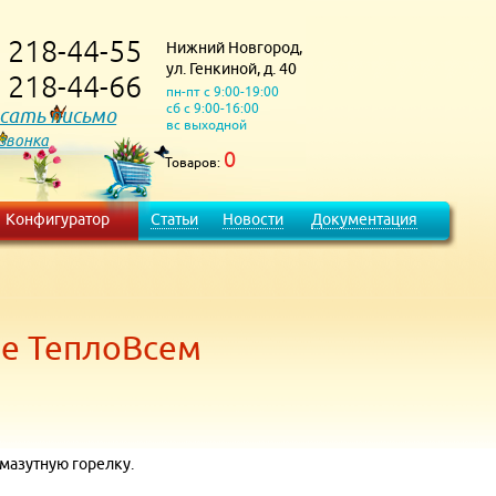
218-44-55
Нижний Новгород,
)
ул. Генкиной, д. 40
218-44-66
)
пн-пт с 9:00-19:00
сб с 9:00-16:00
сать письмо
вс выходной
 звонка
0
Товаров:
Конфигуратор
Статьи
Новости
Документация
не ТеплоВсем
 мазутную горелку.