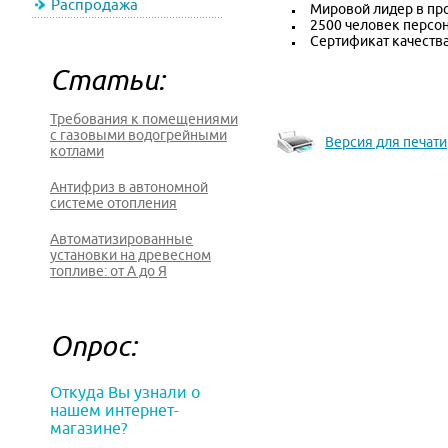
Распродажа
Мировой лидер в про
2500 человек персон
Сертификат качества
Статьи:
Требования к помещениями
с газовыми водогрейными
Версия для печати
котлами
Антифриз в автономной
системе отопления
Автоматизированные
установки на древесном
топливе: от А до Я
Опрос:
Откуда Вы узнали о
нашем интернет-
магазине?