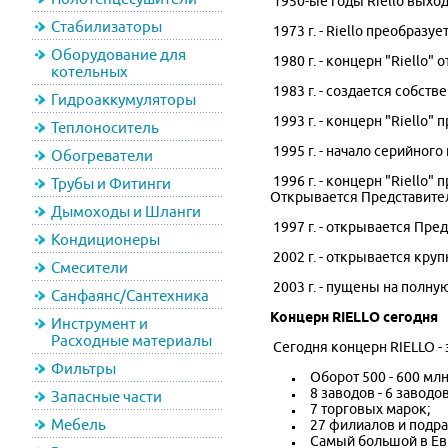
1950-ые годы Riello выхо
Стабилизаторы
1973 г. - Riello преобразу
Оборудование для
1980 г. - концерн "Riello"
котельных
1983 г. - создается собст
Гидроаккумуляторы
1993 г. - концерн "Riello
Теплоноситель
1995 г. - начало серийно
Обогреватели
1996 г. - концерн "Riello"
Трубы и Фитинги
Открывается Представител
Дымоходы и Шланги
1997 г. - открывается Пред
Кондиционеры
2002 г. - открывается кр
Смесители
2003 г. - пущены на полну
Санфаянс/Сантехника
Концерн RIELLO сегодня
Инструмент и
Расходные материалы
Сегодня концерн RIELLO - 
Фильтры
Оборот 500 - 600 млн
8 заводов - 6 завод
Запасные части
7 торговых марок;
Мебель
27 филиалов и подра
Самый большой в Ев