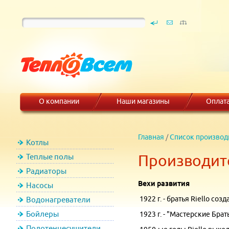
О компании
Наши магазины
Оплат
Главная
/
Список производ
Котлы
Производите
Теплые полы
Радиаторы
Вехи развития
Насосы
1922 г. - братья Riello со
Водонагреватели
Бойлеры
1923 г. - "Мастерские Бра
Полотенцесушители