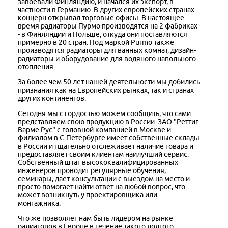
завоевали Финляндию, и начался их экспорт, в
частности в Германию. В других европейских странах
концерн открывал торговые офисы. В настоящее
время радиаторы Пурмо производятся на 2 фабриках
- в Финляндии и Польше, откуда они поставляются
примерно в 20 стран. Под маркой Purmo также
производятся радиаторы для ванных комнат, дизайн-
радиаторы и оборудование для водяного напольного
отопления.
За более чем 50 лет нашей деятельности мы добились
признания как на Европейских рынках, так и странах
других континентов.
Сегодня мы с гордостью можем сообщить, что сами
представляем свою продукцию в России. ЗАО "Реттиг
Варме Рус" с головной компанией в Москве и
филиалом в С-Петербурге имеет собственные склады
в России и тщательно отслеживает наличие товара и
предоставляет своим клиентам наилучший сервис.
Собственный штат высококвалифицированных
инженеров проводит регулярные обучения,
семинары, дает консультации с выездом на место и
просто помогает найти ответ на любой вопрос, что
может возникнуть у проектировщика или
монтажника.
Что же позволяет нам быть лидером на рынке
радиаторов в Европе в течение такого долгого