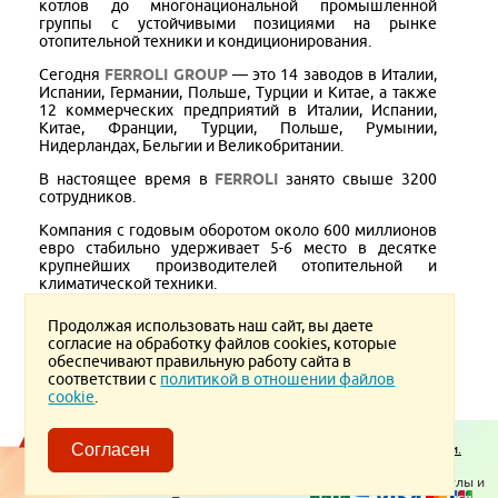
котлов до многонациональной промышленной
группы с устойчивыми позициями на рынке
отопительной техники и кондиционирования.
Сегодня
FERROLI GROUP
— это 14 заводов в Италии,
Испании, Германии, Польше, Турции и Китае, а также
12 коммерческих предприятий в Италии, Испании,
Китае, Франции, Турции, Польше, Румынии,
Нидерландах, Бельгии и Великобритании.
В настоящее время в
FERROLI
занято свыше 3200
сотрудников.
Компания с годовым оборотом около 600 миллионов
евро стабильно удерживает 5-6 место в десятке
крупнейших производителей отопительной и
климатической техники.
Продолжая использовать наш сайт, вы даете
согласие на обработку файлов cookies, которые
обеспечивают правильную работу сайта в
Версия для печати
соответствии с
политикой в отношении файлов
cookie
.
Согласен
Пользовательское соглашение.
Политика конфиденциальности.
Политика в отношении обработки ПД
© 2026 ТеплоВсем
Контакты
Отопительное оборудование, котлы и