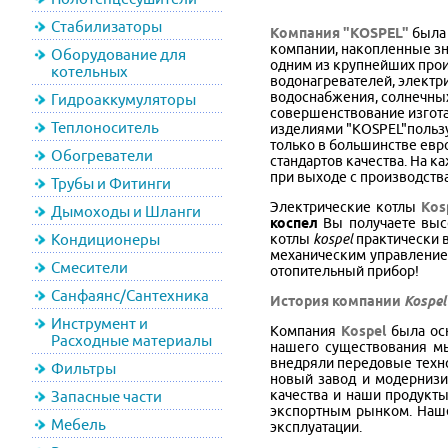
Стабилизаторы
Компания "KOSPEL"
была 
компании, накопленные зн
Оборудование для
одним из крупнейших прои
котельных
водонагревателей, электр
водоснабжения, солнечных
Гидроаккумуляторы
совершенствование изгота
Теплоноситель
изделиями "KOSPEL"пользу
только в большинстве евро
Обогреватели
стандартов качества. На 
при выходе с производства
Трубы и Фитинги
Электрические котлы
Kos
Дымоходы и Шланги
коспел
Вы получаете выс
Кондиционеры
котлы
kospel
практически в
механическим управление
Смесители
отопительный прибор!
Санфаянс/Сантехника
История компании
Kospel
Инструмент и
Компания
Kospel
была осн
Расходные материалы
нашего существования мы
внедряли передовые техно
Фильтры
новый завод и модернизи
качества и наши продукт
Запасные части
экспортным рынком. Наше
Мебель
эксплуатации.