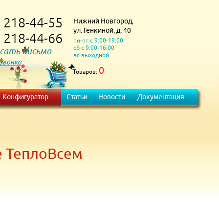
218-44-55
Нижний Новгород,
)
ул. Генкиной, д. 40
218-44-66
)
пн-пт с 9:00-19:00
сб с 9:00-16:00
сать письмо
вс выходной
 звонка
0
Товаров:
Конфигуратор
Статьи
Новости
Документация
е ТеплоВсем