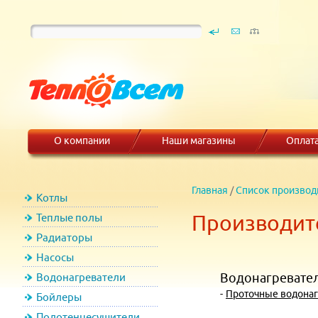
О компании
Наши магазины
Оплат
Главная
/
Список производ
Котлы
Производите
Теплые полы
Радиаторы
Насосы
Водонагревате
Водонагреватели
-
Проточные водонаг
Бойлеры
Полотенцесушители