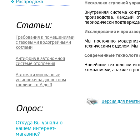
Распродажа
Несколько ступеней упр
Внутренняя система конт
производства. Каждый 
Статьи:
периодически подтверждае
Исследования и произво
Требования к помещениями
Мы постоянно модернизи
с газовыми водогрейными
техническим отделом. Мы 
котлами
Современные технологи
Антифриз в автономной
системе отопления
Новейшие технологии исп
компаниями, а также стро
Автоматизированные
установки на древесном
топливе: от А до Я
Версия для печати
Опрос:
Откуда Вы узнали о
нашем интернет-
магазине?