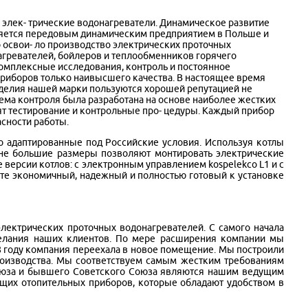
е элек- трические водонагреватели. Динамическое развитие
вляется передовым динамическим предприятием в Польше и
 освои- ло производство электрических проточных
агревателей, бойлеров и теплообменников горячего
омплексные исследования, контроль и постоянное
приборов только наивысшего качества. В настоящее время
зделия нашей марки пользуются хорошей репутацией не
стема контроля была разработана на основе наиболее жестких
ят тестирование и контрольные про- цедуры. Каждый прибор
асности работы.
 адаптированные под Российские условия. Используя котлы
не большие размеры позволяют монтировать электрические
 версии котлов: с электронным управлением kospelekco L1 и с
те экономичный, надежный и полностью готовый к установке
лектрических проточных водонагревателей. С самого начала
желания наших клиентов. По мере расширения компании мы
8 году компания переехала в новое помещение. Мы построили
роизводства. Мы соответствуем самым жестким требованиям
союза и бывшего Советского Союза являются нашим ведущим
щих отопительных приборов, которые обладают удобством в