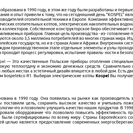
образована в 1990 году, в этом же году были разработаны и первы
ания и опыт привели к тому, что на сегодняшний день "KOSPEL" я
зводителей отопительной техники в Европе. Компания эффективно
ических отопительных котлов, электрических накопительных водон
 коллекторов. Собственное конструкторское бюро обеспечивает к
вливаемых приборов. Главная цель производства - из- готовление 
ются около 3,5 миллиона потребителей во многих странах мира. И
пейских государств, но и в странах Азии и Африки. Внутренняя си
каждом производственном этапе отдельные элементы и узлы проход
 проходит процесс регулировки, испытание правиль- ности и безоп
pel
— Это качественные Польские приборы отопления специально
окую теплоотдачу и экономию денежных средств. Сравнительно 
 любых местах а эстетичный дизайн впишется в любой дом. Есть две
м kospelekco R1. Выбирая электрические котлы
Kospel
Вы получае
ована в 1990 году. Она появилась на рынке как производитель э
 поставили цель, сохранить высокое качество и учитывать по
логии что и позволило улучшить качество наших продуктов. В 199
ровали оборудование что позволило повысить эффективность п
ы были сертифицированы по всему миру. Страны Европейского 
й целью является предоставление современных энергосберегаю