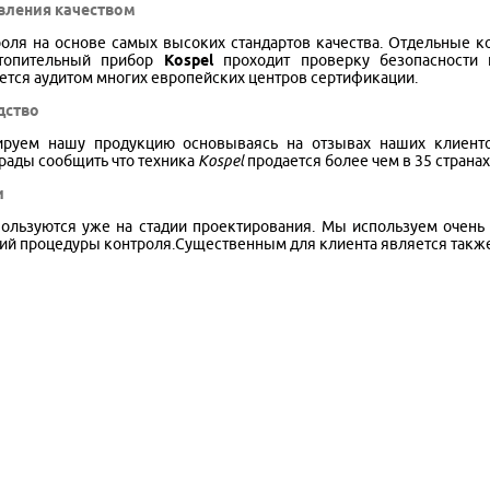
авления качеством
роля на основе самых высоких стандартов качества. Отдельные 
отопительный прибор
Kospel
проходит проверку безопасности 
тся аудитом многих европейских центров сертификации.
дство
руем нашу продукцию основываясь на отзывах наших клиенто
рады сообщить что техника
Kospel
продается более чем в 35 странах
и
ользуются уже на стадии проектирования. Мы используем очен
гий процедуры контроля.Существенным для клиента является также