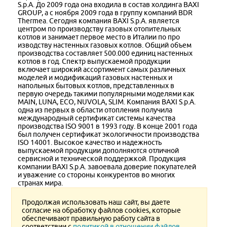
S.p.A. До 2009 года она входила в состав холдинга BAXI
GROUP, а с ноября 2009 года в группу компаний BDR
Thermea. Сегодня компания BAXI S.p.A. является
центром по производству газовых отопительных
котлов и занимает первое место в Италии по про
изводству настенных газовых котлов. Общий объем
производства составляет 500.000 единиц настенных
котлов в год. Спектр выпускаемой продукции
включает широкий ассортимент самых различных
моделей и модификаций газовых настенных и
напольных бытовых котлов, представленных в
первую очередь такими популярными моделями как
MAIN, LUNA, ECO, NUVOLA, SLIM. Компания BAXI S.p.A.
одна из первых в области отопления получила
международный сертификат системы качества
производства ISO 9001 в 1993 году. В конце 2001 года
был получен сертификат экологичности производства
ISO 14001. Высокое качество и надежность
выпускаемой продукции дополняются отличной
сервисной и технической поддержкой. Продукция
компании BAXI S.p.A. завоевала доверие покупателей
и уважение со стороны конкурентов во многих
странах мира.
Продолжая использовать наш сайт, вы даете
согласие на обработку файлов cookies, которые
обеспечивают правильную работу сайта в
Версия для печати
соответствии с
политикой в отношении файлов