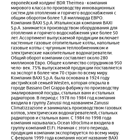
европейский холдинг BDR Thermea - компания
мирового класса по производству инновационных
систем для отопления и горячего водоснабжения с
общим оборотом более 1,8 миллиарда ЕВРО.
Компания BAXI S.p.A. Итальянская компания BAXI
S.p.A. занимается производством оборудования для
отопления и горячего водоснабжения уже более 50
лет. Ассортимент выпускаемой продукции включает
настенные газовые отопительные котлы, напольные
газовые котлы с чугунным теплообменником и
электрические накопительные водонагреватели.
Общий оборот компании составляет около 280
миллионов Евро. Общее количество сотрудников 950
чело- век. 75% выпускаемой продукции поставляется
на экспорт в более чем 70 стран по всему миру.
Компания BAXI S.p.A. была основана в 1924 году
австрийской семьей Westen, которая открыла в
городе Bassano Del Grappa фабрику по производству
эмалированной посуды, стальных ванн и стальных
радиаторов. В период с 1978 по 1984 год компания
входила в группу Zanussi под названием Zanussi
Climatizzazione и занималась производством газовых
котлов, электрических водонагревателей, стальных
радиаторов и стальных ванн. C 1984 по 1998 года
компания называлась Ocean Idroclima и входила в
группу компаний El.Fi. Начиная с этого периода,
продукция компании экспортируется по всему миру.
С февраля 1999 года компания носит название BAXI