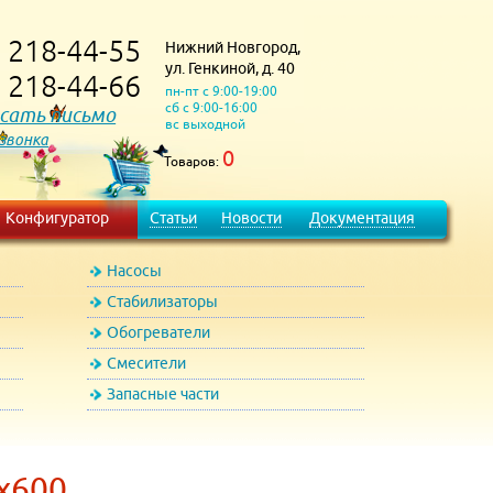
218-44-55
Нижний Новгород,
)
ул. Генкиной, д. 40
218-44-66
)
пн-пт с 9:00-19:00
сб с 9:00-16:00
сать письмо
вс выходной
 звонка
0
Товаров:
Конфигуратор
Статьи
Новости
Документация
Насосы
Стабилизаторы
Обогреватели
Смесители
Запасные части
х600