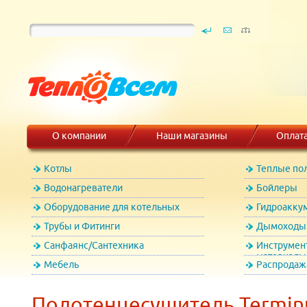
О компании
Наши магазины
Оплат
Котлы
Теплые по
Водонагреватели
Бойлеры
Оборудование для котельных
Гидроакку
Трубы и Фитинги
Дымоходы 
Санфаянс/Сантехника
Инструмен
материалы
Мебель
Распродаж
Полотенцесушитель Termin