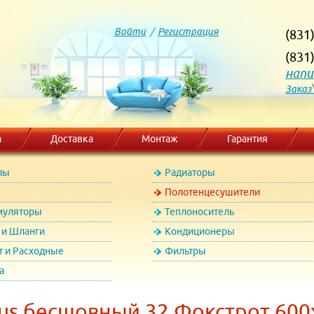
Войти
/
Регистрация
(831
(831
напи
Заказ
а
Доставка
Монтаж
Гарантия
лы
Радиаторы
Полотенцесушители
муляторы
Теплоноситель
и Шланги
Кондиционеры
т и Расходные
Фильтры
а
us бесшовный 32 Фокстрот 600