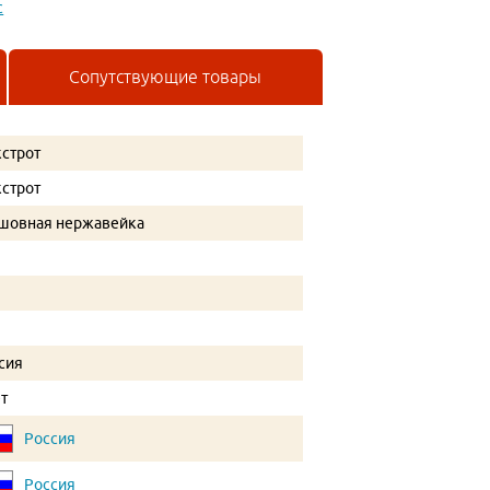
с
Сопутствующие товары
строт
строт
шовная нержавейка
сия
ет
Россия
Россия