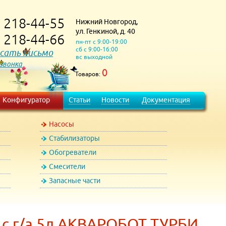
218-44-55
Нижний Новгород,
)
ул. Генкиной, д. 40
218-44-66
)
пн-пт с 9:00-19:00
сб с 9:00-16:00
сать письмо
вс выходной
 звонка
0
Товаров:
Конфигуратор
Статьи
Новости
Документация
Насосы
Стабилизаторы
Обогреватели
Смесители
Запасные части
 с г/а 5л АКВАРОБОТ ТУРБИ