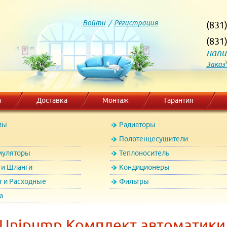
Войти
/
Регистрация
(831
(831
напи
Заказ
а
Доставка
Монтаж
Гарантия
лы
Радиаторы
Полотенцесушители
муляторы
Теплоноситель
и Шланги
Кондиционеры
т и Расходные
Фильтры
а
 Unipump Комплект автоматики