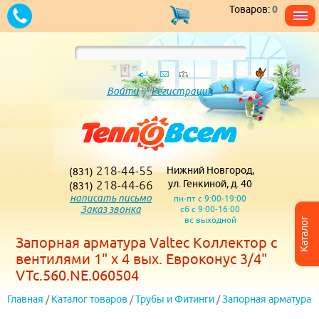
Товаров:
0
Войти
/
Регистрация
218-44-55
Нижний Новгород,
(831)
218-44-66
ул. Генкиной, д. 40
(831)
написать письмо
пн-пт с 9:00-19:00
Заказ звонка
сб с 9:00-16:00
вс выходной
Каталог
Запорная арматура Valtec Коллектор с
вентилями 1" х 4 вых. Евроконус 3/4"
VTc.560.NE.060504
Главная
/
Каталог товаров
/
Трубы и Фитинги
/
Запорная арматура