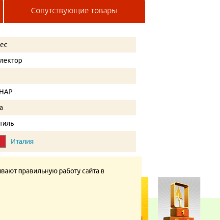
Сопутствующие товары
tec
лектор
"
/НАР
а
тиль
Италия
ивают правильную работу сайта в