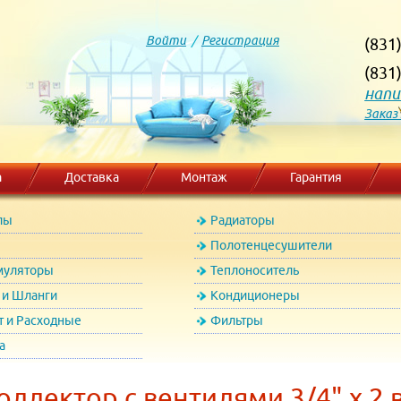
Войти
/
Регистрация
(831
(831
напи
Заказ
а
Доставка
Монтаж
Гарантия
лы
Радиаторы
Полотенцесушители
муляторы
Теплоноситель
и Шланги
Кондиционеры
т и Расходные
Фильтры
а
ллектор с вентилями 3/4" х 2 в