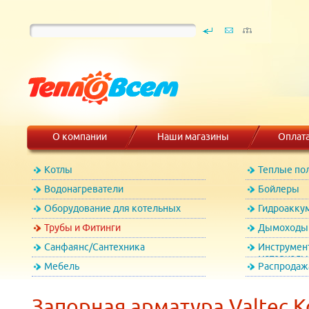
О компании
Наши магазины
Оплат
Котлы
Теплые по
Водонагреватели
Бойлеры
Оборудование для котельных
Гидроакку
Трубы и Фитинги
Дымоходы 
Санфаянс/Сантехника
Инструмен
материалы
Мебель
Распродаж
Запорная арматура Valtec Ко