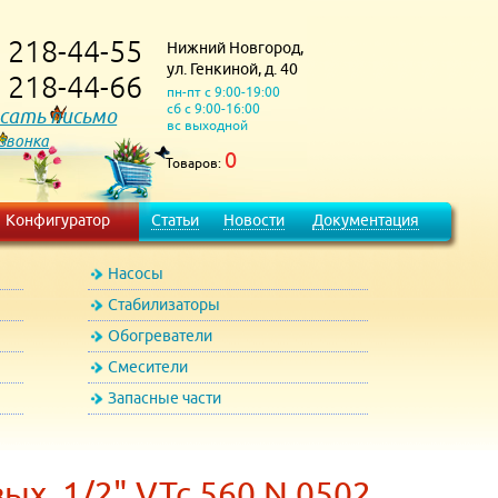
218-44-55
Нижний Новгород,
)
ул. Генкиной, д. 40
218-44-66
)
пн-пт с 9:00-19:00
сб с 9:00-16:00
сать письмо
вс выходной
 звонка
0
Товаров:
Конфигуратор
Статьи
Новости
Документация
Насосы
Стабилизаторы
Обогреватели
Смесители
Запасные части
ых. 1/2" VTc.560.N.0502