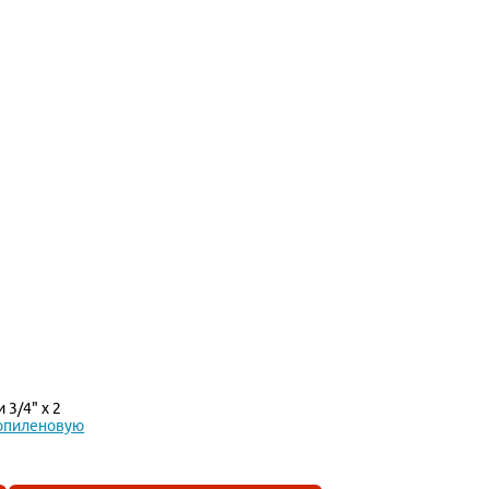
 3/4" х 2
опиленовую