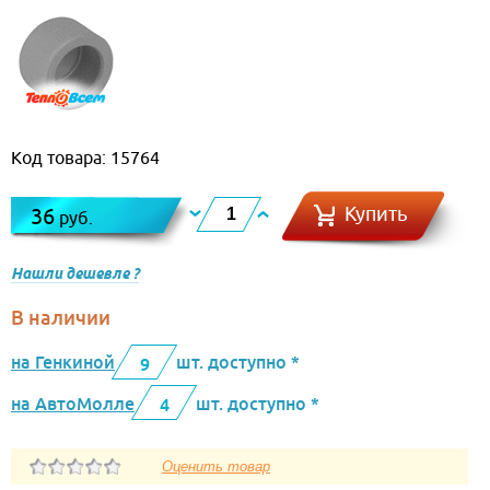
Код товара: 15764
Купить
36
руб.
Нашли дешевле ?
В наличии
на Генкиной
шт. доступно *
9
на АвтоМолле
шт. доступно *
4