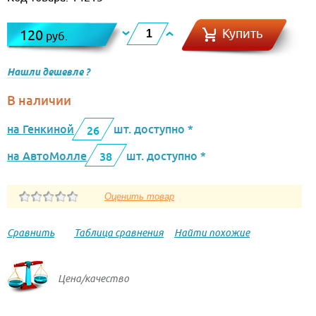
Купить
120
руб.
Нашли дешевле ?
В наличии
на Генкиной
шт. доступно *
26
на АвтоМолле
шт. доступно *
38
Сравнить
Таблица сравнения
Найти похожие
Цена/качество