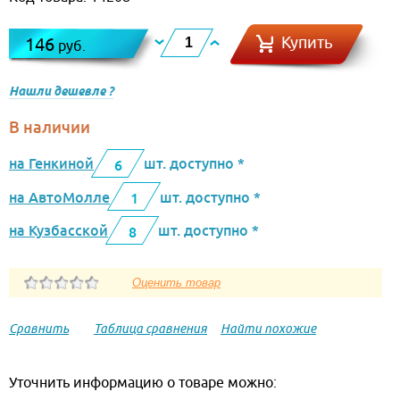
Купить
146
руб.
Нашли дешевле ?
В наличии
на Генкиной
шт. доступно *
6
на АвтоМолле
шт. доступно *
1
на Кузбасской
шт. доступно *
8
Сравнить
Таблица сравнения
Найти похожие
Уточнить информацию о товаре можно: