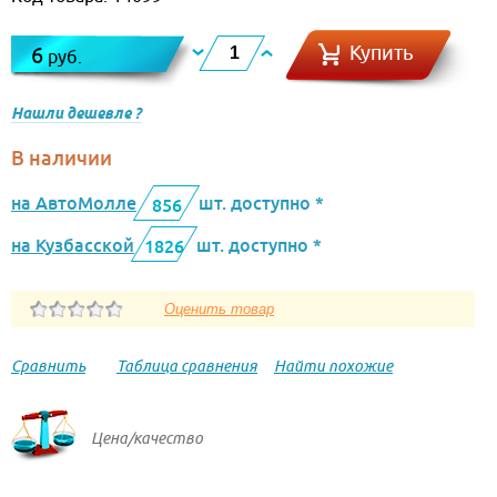
Купить
6
руб.
Нашли дешевле ?
В наличии
на АвтоМолле
шт. доступно *
856
на Кузбасской
шт. доступно *
1826
Сравнить
Таблица сравнения
Найти похожие
Цена/качество