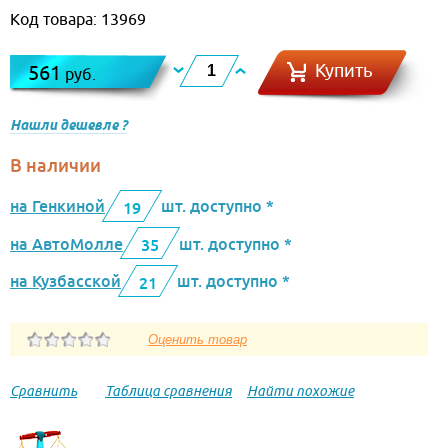
Код товара: 13969
Купить
561
руб.
Нашли дешевле ?
В наличии
на Генкиной
шт. доступно *
19
на АвтоМолле
шт. доступно *
35
на Кузбасской
шт. доступно *
21
Сравнить
Таблица сравнения
Найти похожие