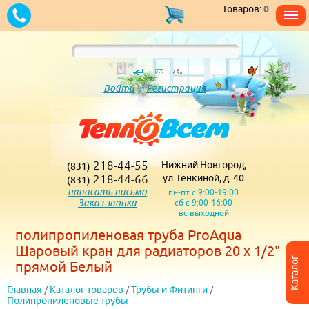
Товаров:
0
Войти
/
Регистрация
218-44-55
Нижний Новгород,
(831)
218-44-66
ул. Генкиной, д. 40
(831)
написать письмо
пн-пт с 9:00-19:00
Заказ звонка
сб с 9:00-16:00
вс выходной
полипропиленовая труба ProAqua
Шаровый кран для радиаторов 20 х 1/2"
Каталог
прямой Белый
Главная
/
Каталог товаров
/
Трубы и Фитинги
/
Полипропиленовые трубы