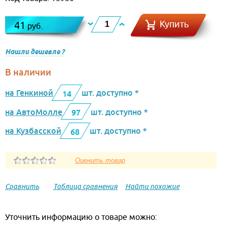
Купить
41
руб.
Нашли дешевле ?
В наличии
на Генкиной
шт. доступно *
14
на АвтоМолле
шт. доступно *
97
на Кузбасской
шт. доступно *
68
Сравнить
Таблица сравнения
Найти похожие
Уточнить информацию о товаре можно: