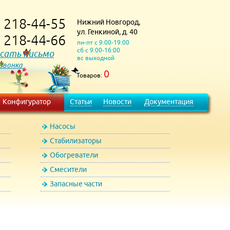
218-44-55
Нижний Новгород,
)
ул. Генкиной, д. 40
218-44-66
)
пн-пт с 9:00-19:00
сб с 9:00-16:00
сать письмо
вс выходной
 звонка
0
Товаров:
Конфигуратор
Статьи
Новости
Документация
Насосы
Стабилизаторы
Обогреватели
Смесители
Запасные части