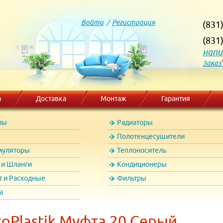
Войти
/
Регистрация
(831
(831
напи
Заказ
а
Доставка
Монтаж
Гарантия
лы
Радиаторы
Полотенцесушители
муляторы
Теплоноситель
и Шланги
Кондиционеры
т и Расходные
Фильтры
а
oPlastik Муфта 20 Серый