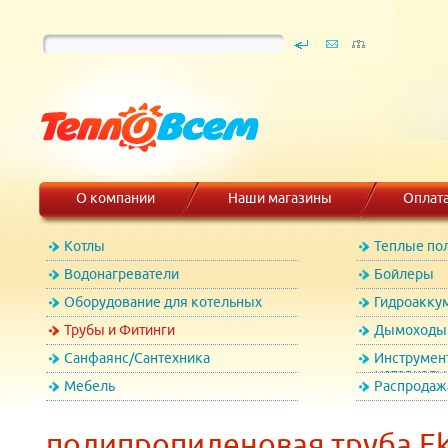
О компании
Наши магазины
Оплат
Котлы
Теплые по
Водонагреватели
Бойлеры
Оборудование для котельных
Гидроакку
Трубы и Фитинги
Дымоходы 
Санфаянс/Сантехника
Инструмен
материалы
Мебель
Распродаж
полипропиленовая труба Ek