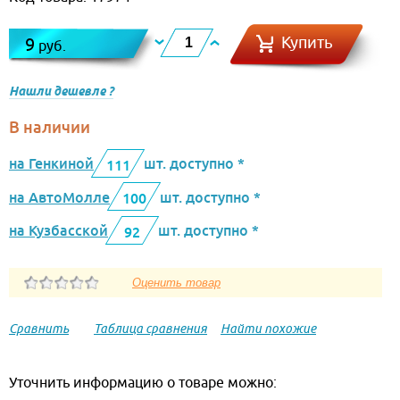
Купить
9
руб.
Нашли дешевле ?
В наличии
на Генкиной
шт. доступно *
111
на АвтоМолле
шт. доступно *
100
на Кузбасской
шт. доступно *
92
Сравнить
Таблица сравнения
Найти похожие
Уточнить информацию о товаре можно: