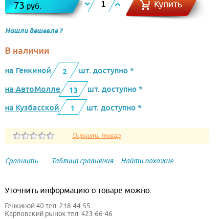
Купить
73
руб.
Нашли дешевле ?
В наличии
на Генкиной
шт. доступно *
2
на АвтоМолле
шт. доступно *
13
на Кузбасской
шт. доступно *
1
Сравнить
Таблица сравнения
Найти похожие
Уточнить информацию о товаре можно:
Генкиной 40 тел. 218-44-55
Карповский рынок тел. 423-66-46