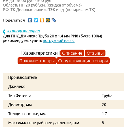
НН до 15000 руб. - 500 руб.
Область НН 20 руб.\км. (скидка от объема)
РФ: ТК Деловые линии, ПЭК и т.д. (по тарифам ТК)
Поделиться
к списку товаров
Для ПНД Джилекс Труба 20 х 1.4 мм PN8 (бухта 100м)
рекомендуем купить
погружной насос
Характеристики
Описание
Отзывы
Похожие товары
Сопутствующие товары
Производитель
Джилекс
Тип Фитинга
Труба
Диаметр, мм
20
Толщина стенки, мм
1.7
Максимальное рабочее давление, атм
8