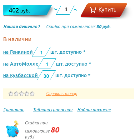
Купить
402
руб.
Нашли дешевле ?
Скидка при самовывозе:
80 руб.
В наличии
на Генкиной
шт. доступно *
1
на АвтоМолле
шт. доступно *
1
на Кузбасской
шт. доступно *
30
Сравнить
Таблица сравнения
Найти похожие
Скидка при
80
самовывозе
руб.!