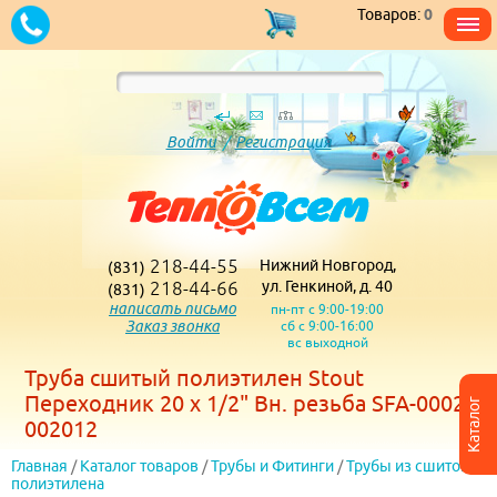
Товаров:
0
Войти
/
Регистрация
218-44-55
Нижний Новгород,
(831)
218-44-66
ул. Генкиной, д. 40
(831)
написать письмо
пн-пт с 9:00-19:00
Заказ звонка
сб с 9:00-16:00
вс выходной
Труба сшитый полиэтилен Stout
Переходник 20 х 1/2" Вн. резьба SFA-0002-
Каталог
002012
Главная
/
Каталог товаров
/
Трубы и Фитинги
/
Трубы из сшитого
полиэтилена