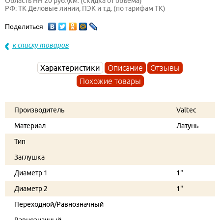
Область НН 20 руб.\км. (скидка от объема)
РФ: ТК Деловые линии, ПЭК и т.д. (по тарифам ТК)
Поделиться
к списку товаров
Характеристики
Описание
Отзывы
Похожие товары
Производитель
Valtec
Материал
Латунь
Тип
Заглушка
Диаметр 1
1"
Диаметр 2
1"
Переходной/Равнозначный