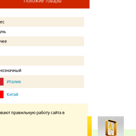
Похожие товары
tec
унь
чее
"
"
нозначный
Италия
Китай
ивают правильную работу сайта в