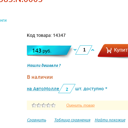
нги
Код товара: 14347
Купит
143
руб.
Нашли дешевле ?
В наличии
на АвтоМолле
шт. доступно *
2
Сравнить
Таблица сравнения
Найти похожие