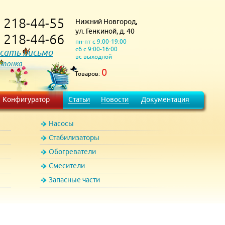
218-44-55
Нижний Новгород,
)
ул. Генкиной, д. 40
218-44-66
)
пн-пт с 9:00-19:00
сб с 9:00-16:00
сать письмо
вс выходной
 звонка
0
Товаров:
Конфигуратор
Статьи
Новости
Документация
Насосы
Стабилизаторы
Обогреватели
Смесители
Запасные части