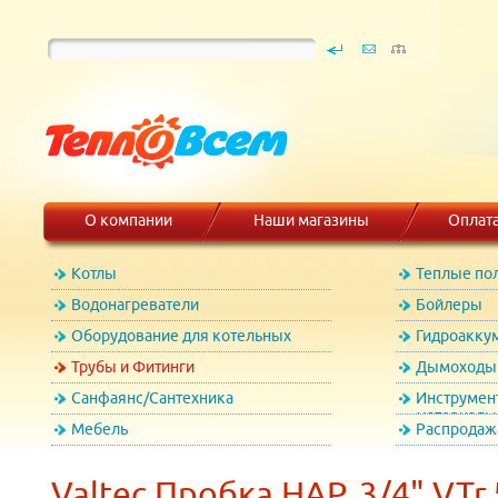
О компании
Наши магазины
Оплат
Котлы
Теплые по
Водонагреватели
Бойлеры
Оборудование для котельных
Гидроакку
Трубы и Фитинги
Дымоходы 
Санфаянс/Сантехника
Инструмен
материалы
Мебель
Распродаж
Valtec Пробка НАР. 3/4" VTr