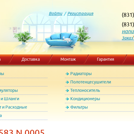
Войти
/
Регистрация
(831
(831
напи
Заказ
а
Доставка
Монтаж
Гарантия
лы
Радиаторы
Полотенцесушители
муляторы
Теплоноситель
и Шланги
Кондиционеры
т и Расходные
Фильтры
а
.583.N.0005