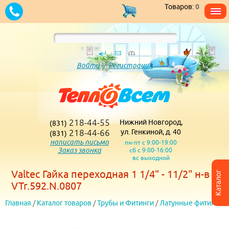
Товаров:
0
Войти
/
Регистрация
218-44-55
Нижний Новгород,
(831)
218-44-66
ул. Генкиной, д. 40
(831)
написать письмо
пн-пт с 9:00-19:00
Заказ звонка
сб с 9:00-16:00
вс выходной
Valtec Гайка переходная 1 1/4" - 11/2" н-в
Каталог
VTr.592.N.0807
Главная
/
Каталог товаров
/
Трубы и Фитинги
/
Латунные фитинги