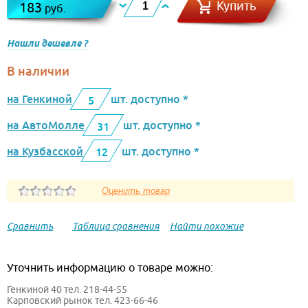
Купить
183
руб.
Нашли дешевле ?
В наличии
на Генкиной
шт. доступно *
5
на АвтоМолле
шт. доступно *
31
на Кузбасской
шт. доступно *
12
Сравнить
Таблица сравнения
Найти похожие
Уточнить информацию о товаре можно:
Генкиной 40 тел. 218-44-55
Карповский рынок тел. 423-66-46